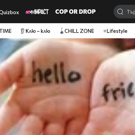
Quizbox
 TIME
👂 Клю – клю
🪀CHILL ZONE
⭐Lifestyle