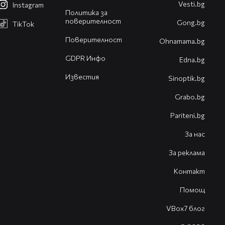
Vesti.bg
Instagram
Политика за
поверителност
Gong.bg
TikTok
Поверителност
Оhnamama.bg
GDPR Инфо
Edna.bg
Известия
Sinoptik.bg
Grabo.bg
Pariteni.bg
За нас
За реклама
Контакт
Помощ
VBox7 блог