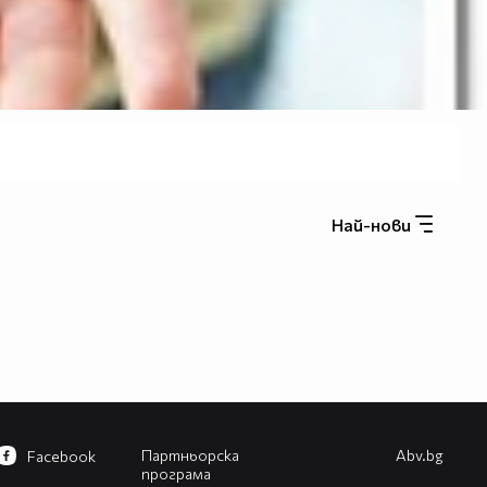
Най-нови
Партньорска
Abv.bg
Facebook
програма