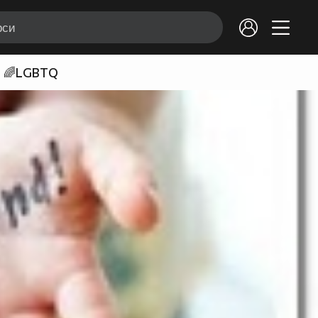
🌈LGBTQ