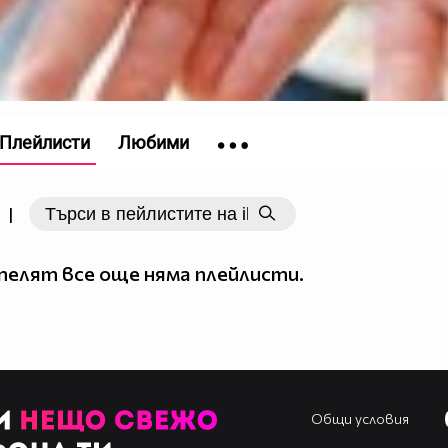
Плейлисти
Любими
|
елят все още няма плейлисти.
Общи условия