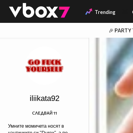
Member of
👾
Trending
🎉 PARTY
iliikata92
СЛЕДВАЙ
11
Умните момичета носят в
чантичките си "Durex", а по-