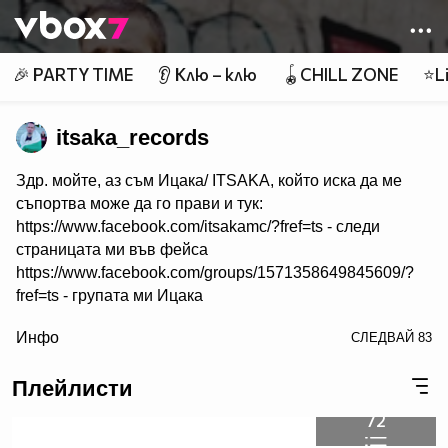
Member of
👾
🎉 PARTY TIME
👂 Клю – клю
🪀CHILL ZONE
⭐Li
itsaka_records
Здр. мойте, аз съм Ицака/ ITSAKA, който иска да ме
съпортва може да го прави и тук:
https://www.facebook.com/itsakamc/?fref=ts - следи
страницата ми във фейса
https://www.facebook.com/groups/1571358649845609/?
fref=ts - групата ми Ицака
/>
Инфо
СЛЕДВАЙ
83
https://www.youtube.com/channel/UCFYlxEuaSSSLBaFv2q
Q - канал в тубата
Плейлисти
https://soundcloud.com/itsaka84/datqamr62xdr - слушай и
в саундклауд
72