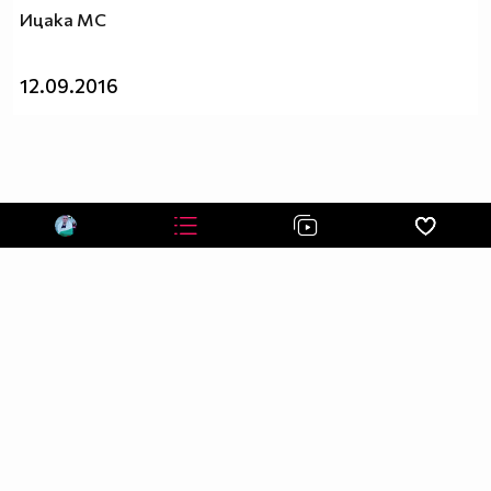
https://www.youtube.com/watch?v=bDp1sJ59vzA
Ицака МС
12.09.2016