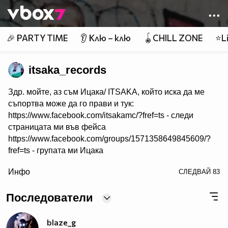
Member of
👾
🎉 PARTY TIME
👂 Клю – клю
🪀CHILL ZONE
⭐Li
itsaka_records
Здр. мойте, аз съм Ицака/ ITSAKA, който иска да ме
съпортва може да го прави и тук:
https://www.facebook.com/itsakamc/?fref=ts - следи
страницата ми във фейса
https://www.facebook.com/groups/1571358649845609/?
fref=ts - групата ми Ицака
/>
Инфо
СЛЕДВАЙ
83
https://www.youtube.com/channel/UCFYlxEuaSSSLBaFv2q
Q - канал в тубата
Последователи
https://soundcloud.com/itsaka84/datqamr62xdr - слушай и
в саундклауд
blaze_g