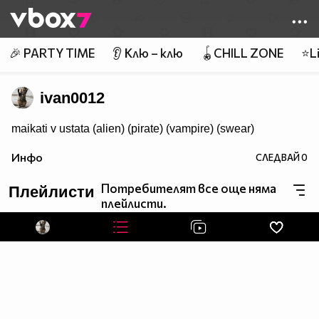
Member of
👾
🎉 PARTY TIME
👂 Клю – клю
🪀CHILL ZONE
⭐Li
ivan0012
maikati v ustata (alien) (pirate) (vampire) (swear)
Инфо
СЛЕДВАЙ
0
Потребителят все още няма
Плейлисти
плейлисти.