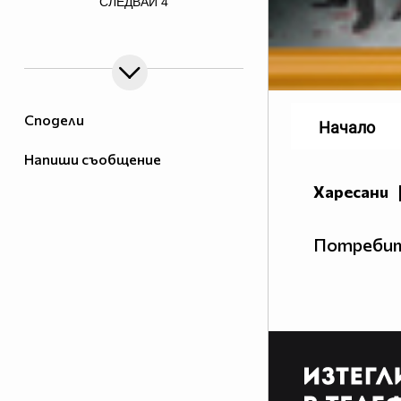
СЛЕДВАЙ
4
graphics.net/empty.gif">
Сподели
Начало
Напиши съобщение
Харесани
Потребит