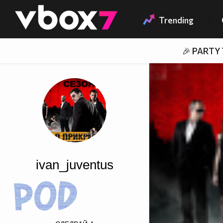
Member of
👾
Trending
🎉 PARTY
ivan_juventus
src="http://dl3.glitter-