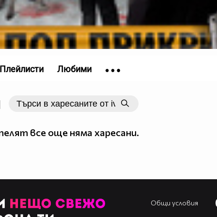
Плейлисти
Любими
|
елят все още няма харесани.
Общи условия