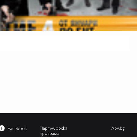
Партньорска
Abv.bg
Facebook
програма