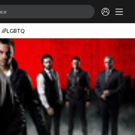
🌈LGBTQ