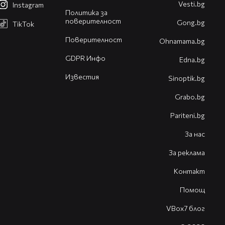
Vesti.bg
Instagram
Политика за
поверителност
Gong.bg
TikTok
Поверителност
Оhnamama.bg
GDPR Инфо
Edna.bg
Известия
Sinoptik.bg
Grabo.bg
Pariteni.bg
За нас
За реклама
Контакт
Помощ
VBox7 блог