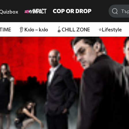
Quizbox
 TIME
👂 Клю – клю
🪀CHILL ZONE
⭐Lifestyle