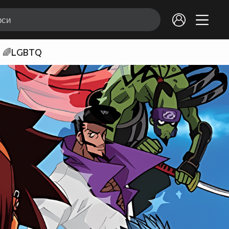
🌈LGBTQ