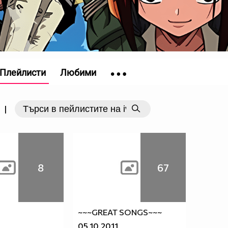
Плейлисти
Любими
|
8
67
~~~GREAT SONGS~~~
05.10.2011