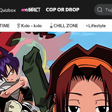
Quizbox
 TIME
👂 Клю – клю
🪀CHILL ZONE
⭐Lifestyle