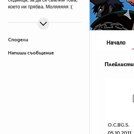
което ни трябва. Mоляяяяя :(
Сподели
Начало
Напиши съобщение
Плейлисти
O.C.BG.S.
05.10.2011