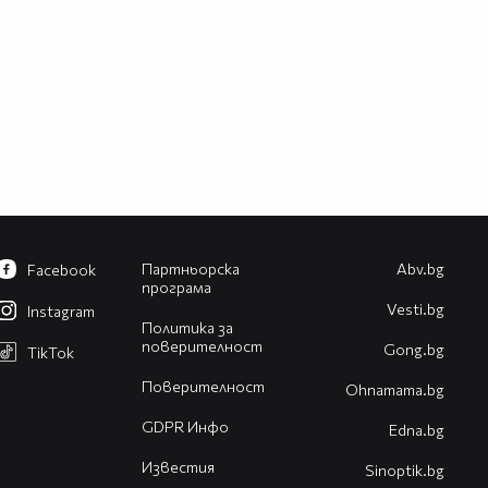
Партньорска
Abv.bg
Facebook
програма
Vesti.bg
Instagram
Политика за
поверителност
Gong.bg
TikTok
Поверителност
Оhnamama.bg
GDPR Инфо
Edna.bg
Известия
Sinoptik.bg