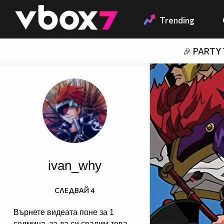
Member of
👾
Trending
🎉 PARTY
ivan_why
СЛЕДВАЙ
4
Върнете видеата поне за 1
седмица, за да си свалим това,