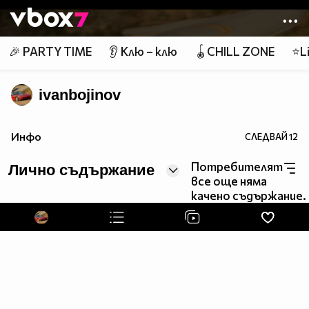
Member of
👾
🎉 PARTY TIME
👂 Клю – клю
🪀CHILL ZONE
⭐Li
ivanbojinov
Инфо
СЛЕДВАЙ
12
Потребителят
Лично съдържание
все още няма
качено съдържание.