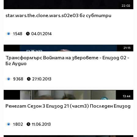
22:02
star.wars.the.clone.wars.s02e03 бг субтитри
1 548
04.01.2014
21:15
Трансформърс Войната на зверовете - Епизод 02 -
Бг Аудио
9 368
27.10.2013
13:44
Ренегат Сезон 3 Епизод 21 (част3) Последен Епизод
1 802
11.06.2013