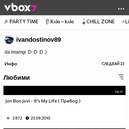
Member of
👾
🎉 PARTY TIME
👂 Клю – клю
🪀CHILL ZONE
⭐Li
ivandostinov89
da imamgi :D :D :D ;)
Инфо
СЛЕДВАЙ
23
Любими
04:27
Jon Bon Jovi - It's My Life ( Превод )
2 872
23.09.2010