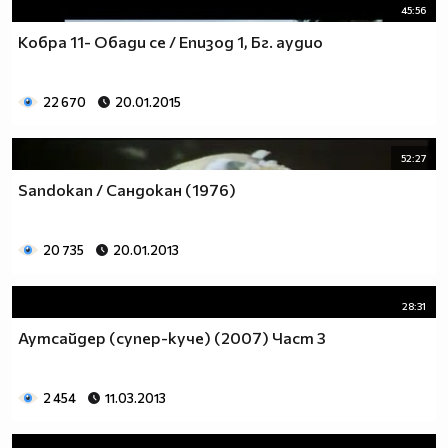
45:56
Кобра 11- Обади се / Епизод 1, Бг. аудио
22 670
20.01.2015
52:27
Sandokan / Сандокан (1976)
20 735
20.01.2013
28:31
Аутсайдер (супер-куче) (2007) Част 3
2 454
11.03.2013