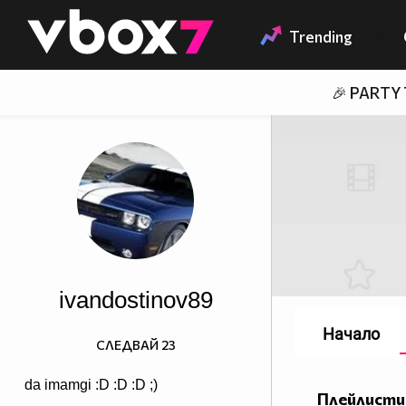
Member of
👾
Trending
🎉 PARTY
ivandostinov89
Начало
СЛЕДВАЙ
23
da imamgi :D :D :D ;)
Плейлисти