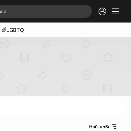
🌈LGBTQ
Най-нови