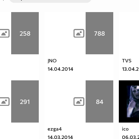
258
788
JNO
TVS
14.04.2014
13.04.
291
84
ezga4
ico
14.03.2014
06.03.