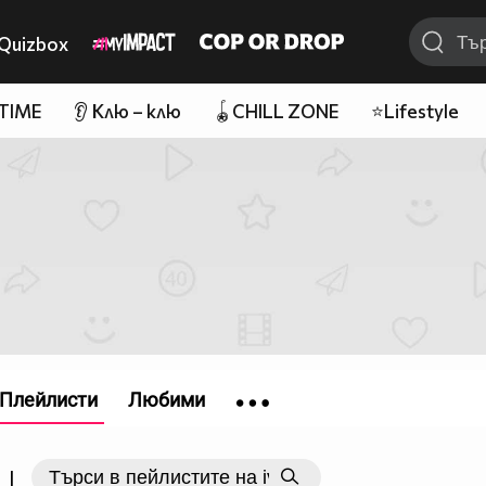
Quizbox
 TIME
👂 Клю – клю
🪀CHILL ZONE
⭐Lifestyle
Плейлисти
Любими
|