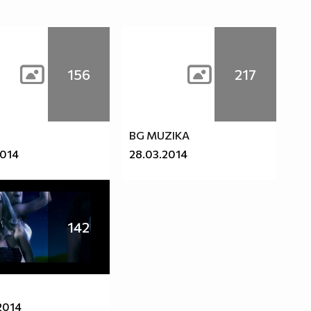
156
217
BG MUZIKA
2014
28.03.2014
142
2014