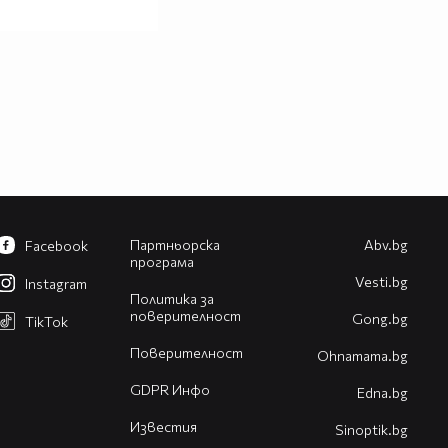
Партньорска
Abv.bg
Facebook
програма
Vesti.bg
Instagram
Политика за
поверителност
Gong.bg
TikTok
Поверителност
Оhnamama.bg
GDPR Инфо
Edna.bg
Известия
Sinoptik.bg