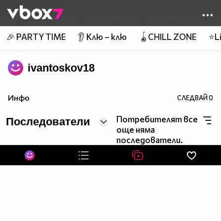
Member of
👾
🎉 PARTY TIME
👂 Клю – клю
🪀CHILL ZONE
⭐Li
ivantoskov18
Инфо
СЛЕДВАЙ
0
Потребителят все
Последователи
още няма
последователи.