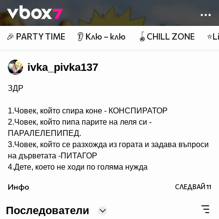
Member of
👾
🎉 PARTY TIME
👂 Клю – клю
🪀CHILL ZONE
⭐Li
ivka_pivka137
ЗДР
1.Човек, който спира коне - КОНСПИРАТОР
2.Човек, който пипа парите на леля си -
ПАРАЛЕЛЕПИПЕД.
3.Човек, който се разхожда из гората и задава въпроси
на дърветата -ПИТАГОР
4.Дете, което не ходи по голяма нужда
- НЕСЕСЕРЧЕ.
Инфо
СЛЕДВАЙ
11
5.Хомосексуалист, който се изхожда по голяма нужда -
СЕРГЕЙ.
Последователи
6.Човек, който ходи по голяма нужда по два пъти -