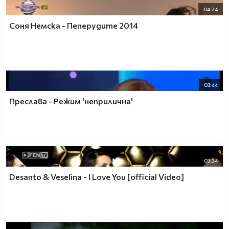
04:24
Соня Немска - Пеперудите 2014
03:44
Преслава - Режим 'неприлична'
03:24
Desanto & Veselina - I Love You [official Video]