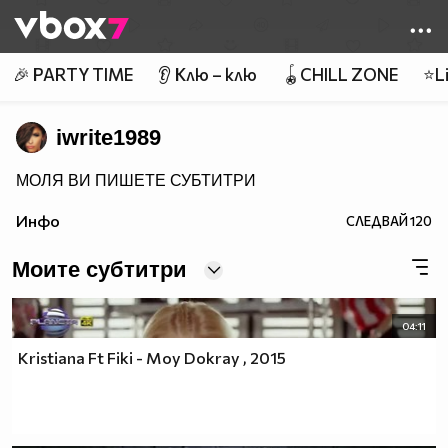
Member of
👾
🎉 PARTY TIME
👂 Клю – клю
🪀CHILL ZONE
⭐Li
iwrite1989
МОЛЯ ВИ ПИШЕТЕ СУБТИТРИ
Инфо
СЛЕДВАЙ
120
Моите субтитри
04:11
Kristiana Ft Fiki - Moy Dokray , 2015