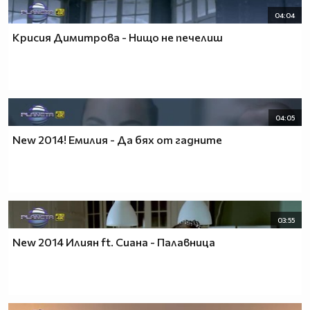
04:04
Крисия Димитрова - Нищо не печелиш
04:05
New 2014! Емилия - Да бях от гадните
03:55
New 2014 Илиян ft. Сиана - Палавница