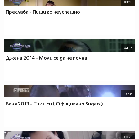
03:28
Преслава - Пиши го неуспешно
04:36
Джена 2014 - Моли се да не почна
03:35
Ваня 2013 - Ти ли си ( Официално видео )
03:23