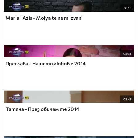
03:18
Maria i Azis - Molya te ne mi zvani
03:34
Преслава - Нашето любов е 2014
03:47
Татяна - През обичам те 2014