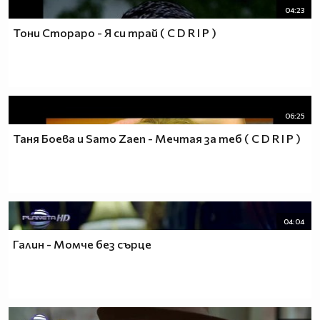
04:23
Тони Стораро - Я си трай ( C D R I P )
06:25
Таня Боева и Samo Zaen - Мечтая за теб ( C D R I P )
04:04
Галин - Момче без сърце