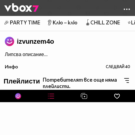
Member of
👾
🎉 PARTY TIME
👂 Клю – клю
🪀CHILL ZONE
⭐Li
izvunzem4o
Липсва описание...
Инфо
СЛЕДВАЙ
40
Потребителят все още няма
Плейлисти
плейлисти.