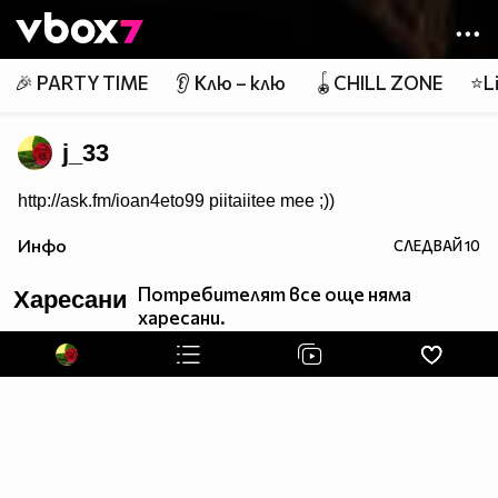
Member of
👾
🎉 PARTY TIME
👂 Клю – клю
🪀CHILL ZONE
⭐Li
j_33
http://ask.fm/ioan4eto99 piitaiitee mee ;))
Инфо
СЛЕДВАЙ
10
Потребителят все още няма
Харесани
харесани.