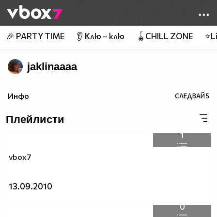
Member of
👾
🎉 PARTY TIME
👂 Клю – клю
🪀CHILL ZONE
⭐Li
jaklinaaaa
Инфо
СЛЕДВАЙ
5
Плейлисти
1
vbox7
13.09.2010
0