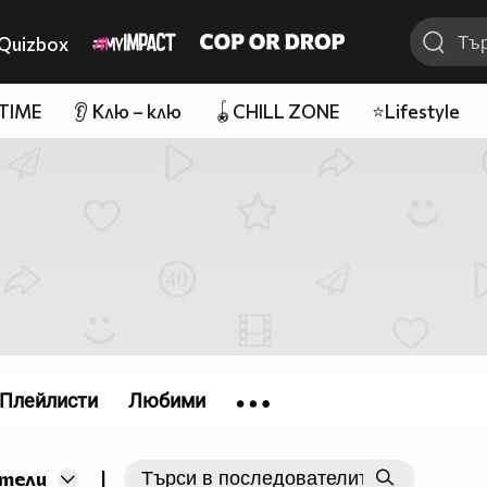
Quizbox
 TIME
👂 Клю – клю
🪀CHILL ZONE
⭐Lifestyle
Плейлисти
Любими
|
тели