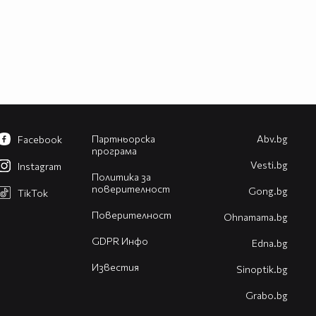
Партньорска
Abv.bg
Facebook
програма
Vesti.bg
Instagram
Политика за
поверителност
Gong.bg
TikTok
Поверителност
Оhnamama.bg
GDPR Инфо
Edna.bg
Известия
Sinoptik.bg
Grabo.bg