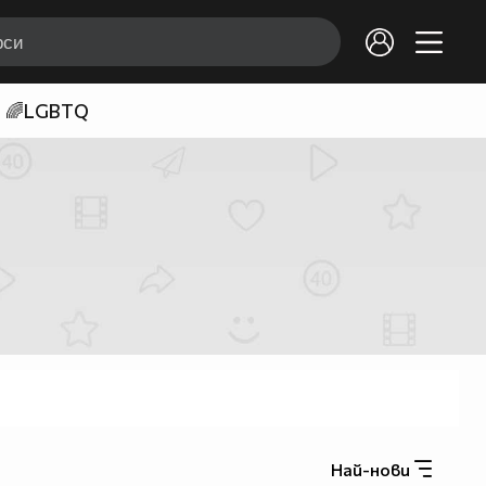
🌈LGBTQ
Най-нови