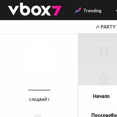
Member of
👾
Trending
🎉 PARTY
______
Начало
СЛЕДВАЙ
1
Последова