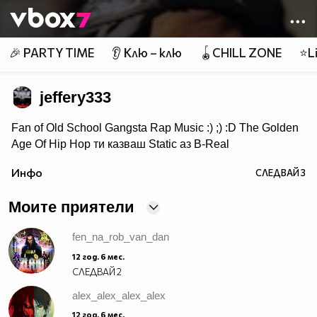
Member of
👾
🎉 PARTY TIME
👂 Клю – клю
🪀CHILL ZONE
⭐Li
jeffery333
Fan of Old School Gangsta Rap Music :) ;) :D The Golden
Age Of Hip Hop ти казваш Static аз B-Real
ти казваш T-Pain аз Lil Jon ти казваш Wiz Khalifa аз
Инфо
СЛЕДВАЙ
3
Snoop Doggy Dogg ти казваш Akon аз Eminem ти
казваш Nas аз 2PAC
Моите приятели
fen_na_rob_van_dan
12 год. 6 мес.
СЛЕДВАЙ
2
alex_alex_alex_alex
12 год. 6 мес.