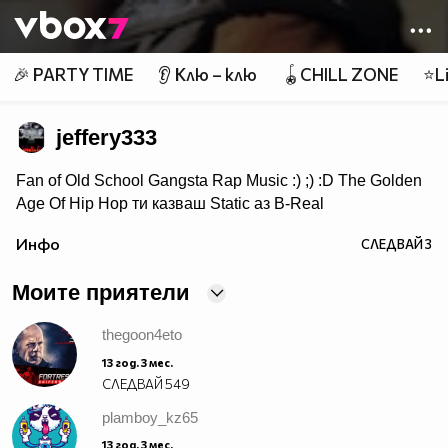
Member of
👾
🎉 PARTY TIME
👂 Клю – клю
🪀CHILL ZONE
⭐Li
jeffery333
Fan of Old School Gangsta Rap Music :) ;) :D The Golden
Age Of Hip Hop ти казваш Static аз B-Real
ти казваш T-Pain аз Lil Jon ти казваш Wiz Khalifa аз
Инфо
СЛЕДВАЙ
3
Snoop Doggy Dogg ти казваш Akon аз Eminem ти
казваш Nas аз 2PAC
Моите приятели
thegoon4eto
13 год. 3 мес.
СЛЕДВАЙ
549
plamboy_kz65
13 год. 3 мес.