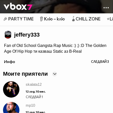
Member of
👾
🎉 PARTY TIME
👂 Клю – клю
🪀CHILL ZONE
⭐Li
jeffery333
Fan of Old School Gangsta Rap Music :) ;) :D The Golden
Age Of Hip Hop ти казваш Static аз B-Real
ти казваш T-Pain аз Lil Jon ти казваш Wiz Khalifa аз
Инфо
СЛЕДВАЙ
3
Snoop Doggy Dogg ти казваш Akon аз Eminem ти
казваш Nas аз 2PAC
Моите приятели
skalata12
12 год. 10 мес.
СЛЕДВАЙ
1
mp10
12 год. 10 мес.