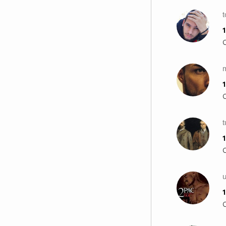
t
1
1
t
1
1