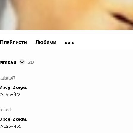
Плейлисти
Любими
иятели
20
atista47
3 год. 2 седм.
СЛЕДВАЙ
12
nicked
3 год. 2 седм.
СЛЕДВАЙ
55