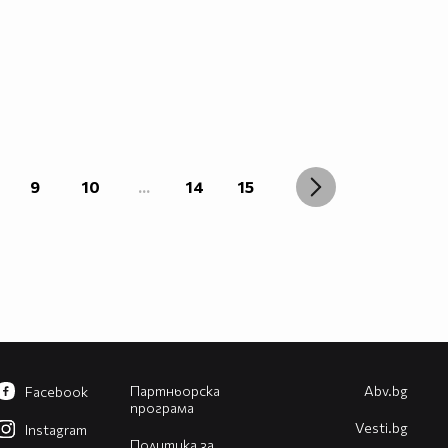
9
10
...
14
15
Партньорска
Abv.bg
Facebook
програма
Vesti.bg
Instagram
Политика за