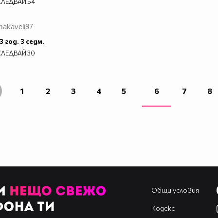
СЛЕДВАЙ
54
makaveli97
3 год. 3 седм.
СЛЕДВАЙ
30
1
2
3
4
5
6
7
8
Общи условия
Кодекс