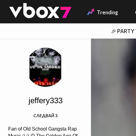
Member of
👾
Trending
🎉 PARTY
jeffery333
СЛЕДВАЙ
3
Fan of Old School Gangsta Rap
Music :) ;) :D The Golden Age Of