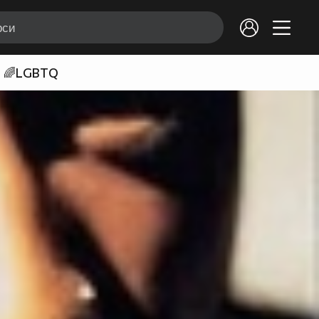
🌈LGBTQ