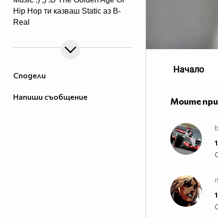
Hip Hop ти казваш Static аз B-
Real
ти казваш T-Pain аз Lil Jon ти
казваш Wiz Khalifa аз Snoop
Doggy Dogg ти казваш Akon аз
Eminem ти казваш Nas аз 2PAC
Начало
Сподели
Напиши съобщение
Моите пр
b
1
1