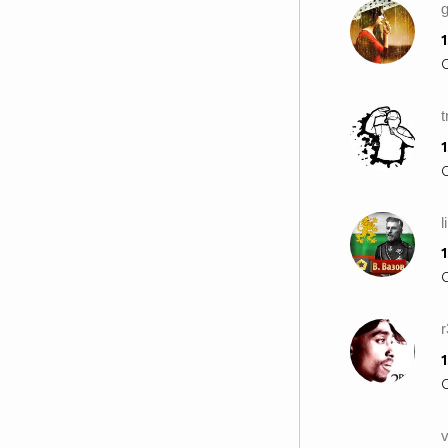
g
1
t
1
l
1
1