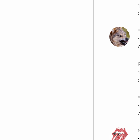
1
1
p
1
1
r
1