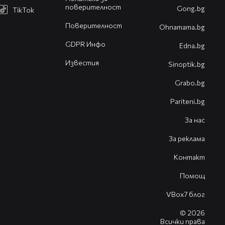
поверителност
Gong.bg
TikTok
Поверителност
Оhnamama.bg
GDPR Инфо
Edna.bg
Известия
Sinoptik.bg
Grabo.bg
Pariteni.bg
За нас
За реклама
Контакт
Помощ
VBox7 блог
© 2026
Всички права