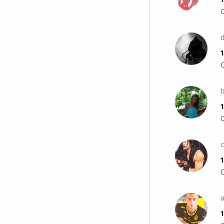
1
1
1
a
1