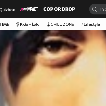
Quizbox
 TIME
👂 Клю – клю
🪀CHILL ZONE
⭐Lifestyle