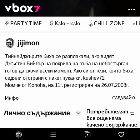
Member of
👾
🎉 PARTY TIME
👂 Клю – клю
🪀CHILL ZONE
⭐Li
jijimon
Tийнейджърите биха се разплакали, ако видят
Джъстин Бийбър на покрива на ръба на небостъргач,
готов да скочи всеки момент. Ако си от тези, които биха
седяли отстрани с пакет пуканки, kushev72
Момче от Konoha, на 11г. регистриран на 26.07.2008г.
| последен вход: 13.03.2011 09:00ч.
Инфо
СЛЕДВАЙ
0
офлайн Описание:
Потребителят
Лично съдържание
все още няма
glitter-graphics.com glitter-graphics.com glitter-
качено съдържание.
graphics.com
__________$$$_____$____$$$$____$$$$____$$$______