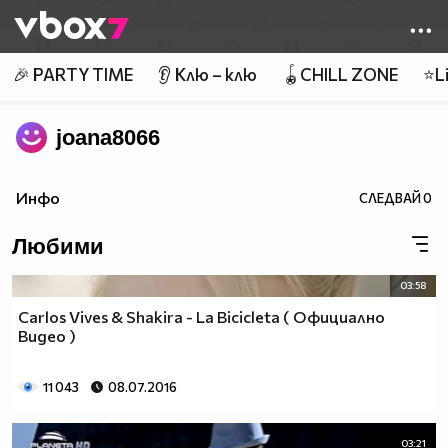
Member of
👾
🎉 PARTY TIME
👂 Клю – клю
🪀CHILL ZONE
⭐Li
joana8066
Инфо
СЛЕДВАЙ
0
Любими
03:58
Carlos Vives & Shakira - La Bicicleta ( Официално
Видео )
11 043
08.07.2016
03:21