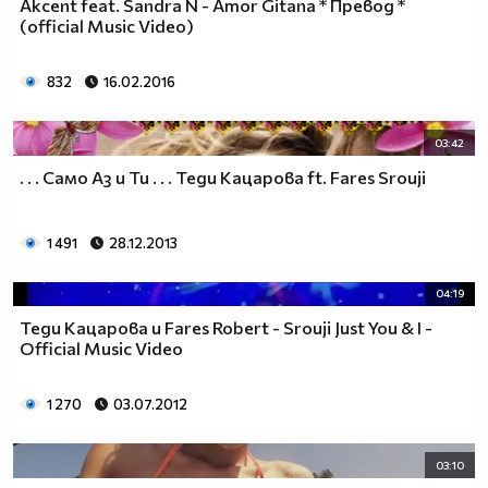
Akcent feat. Sandra N - Amor Gitana * Превод *
(official Music Video)
832
16.02.2016
03:42
. . . Само Аз и Ти . . . Teди Кацарова ft. Fares Srouji
1 491
28.12.2013
04:19
Теди Кацарова и Fares Robert - Srouji Just You & I -
Official Music Video
1 270
03.07.2012
03:10