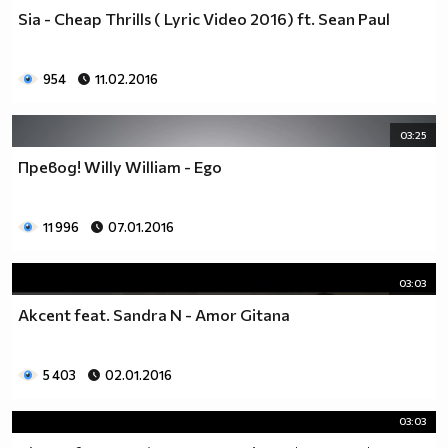
Sia - Cheap Thrills ( Lyric Video 2016) ft. Sean Paul
954
11.02.2016
03:25
Превод! Willy William - Ego
11 996
07.01.2016
03:03
Akcent feat. Sandra N - Amor Gitana
5 403
02.01.2016
03:03