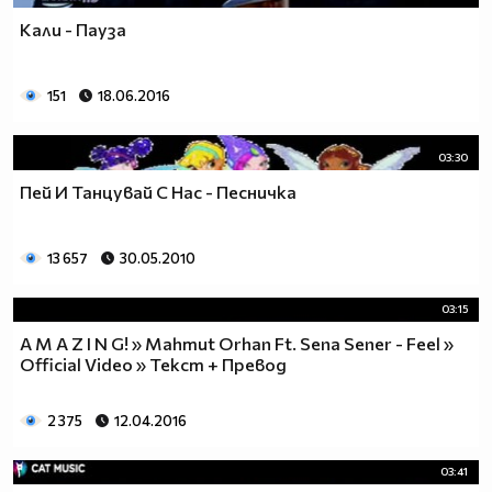
Кали - Пауза
151
18.06.2016
03:30
Пей И Танцувай С Нас - Песничка
13 657
30.05.2010
03:15
A M A Z I N G! » Mahmut Orhan Ft. Sena Sener - Feel »
Official Video » Текст + Превод
2 375
12.04.2016
03:41