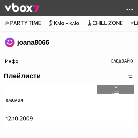
Member of
👾
🎉 PARTY TIME
👂 Клю – клю
🪀CHILL ZONE
⭐Li
joana8066
Инфо
СЛЕДВАЙ
0
Плейлисти
0
емилия
12.10.2009