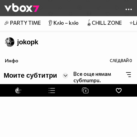
Member of
👾
🎉 PARTY TIME
👂 Клю – клю
🪀CHILL ZONE
⭐Li
jokopk
Инфо
СЛЕДВАЙ
0
Все още нямам
Моите субтитри
субтитри.