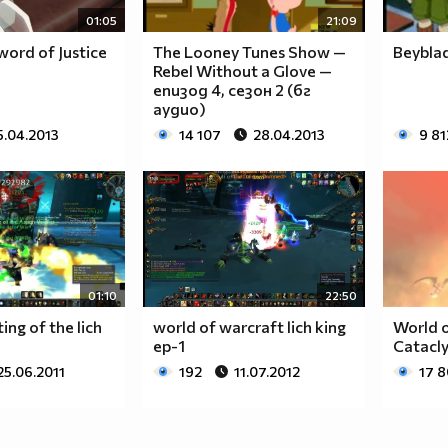
01:05
21:09
ord of Justice
The Looney Tunes Show —
Beyblad
Rebel Without a Glove —
епизод 4, сезон 2 (бг
аудио)
5.04.2013
14 107
28.04.2013
9 81
01:10
22:50
ng of the lich
world of warcraft lich king
World o
]
ep-1
Catacly
25.06.2011
192
11.07.2012
17 