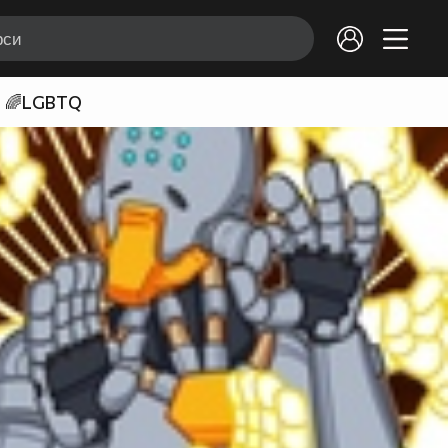
🌈LGBTQ