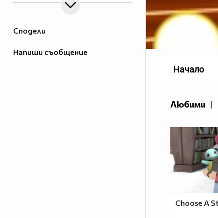
Сподели
Напиши съобщение
Начало
Любими
|
Choose A St