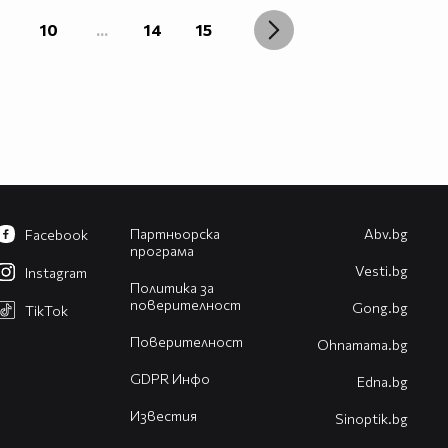
10
...
14
15
Партньорска
Abv.bg
Facebook
програма
Vesti.bg
Instagram
Политика за
поверителност
Gong.bg
TikTok
Поверителност
Оhnamama.bg
GDPR Инфо
Edna.bg
Известия
Sinoptik.bg