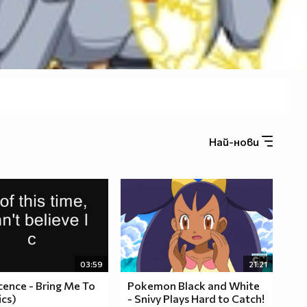
Най-нови
03:59
21:21
ence - Bring Me To
Pokemon Black and White
ics)
- Snivy Plays Hard to Catch!