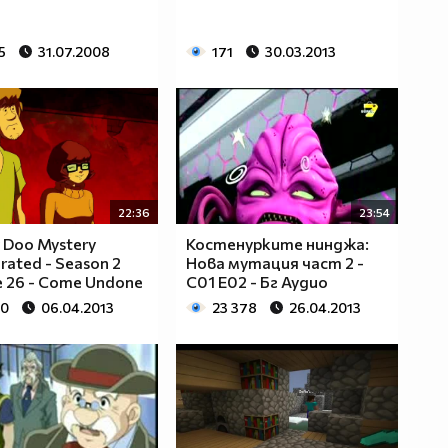
5
31.07.2008
171
30.03.2013
22:36
23:54
 Doo Mystery
Костенурките нинджа:
rated - Season 2
Нова мутация част 2 -
e 26 - Come Undone
С01 Е02 - Бг Аудио
90
06.04.2013
23 378
26.04.2013