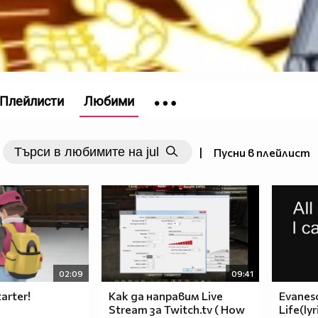
Плейлисти
Любими
|
Пусни в плейлист
02:09
09:41
arter!
Как да направим Live
Evanesc
Stream за Twitch.tv ( How
Life(lyr