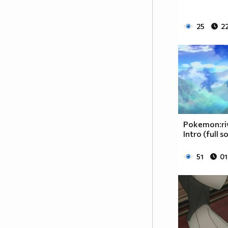
25
22
Pokemon:riv
Intro (full s
51
01