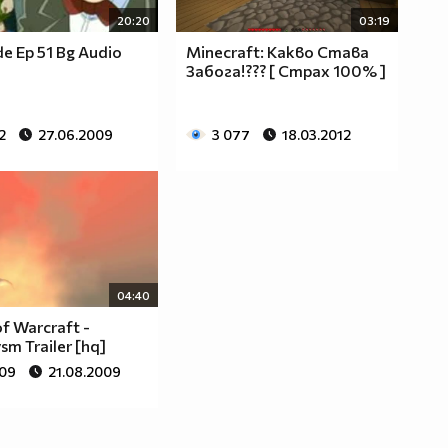
20:20
03:19
e Ep 51 Bg Audio
Minecraft: Какво Става
Забога!??? [ Страх 100% ]
2
27.06.2009
3 077
18.03.2012
04:40
f Warcraft -
sm Trailer [hq]
809
21.08.2009