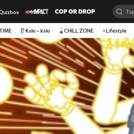
Quizbox
 TIME
👂 Клю – клю
🪀CHILL ZONE
⭐Lifestyle