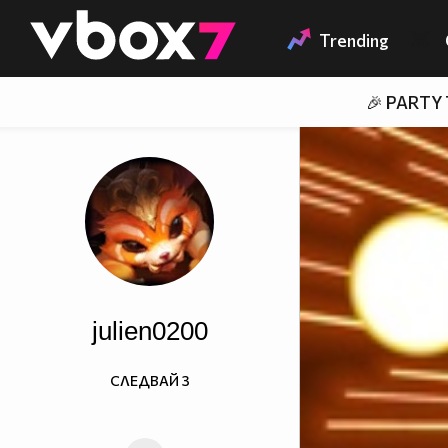
Member of
👾
Trending
🎉 PARTY
julien0200
СЛЕДВАЙ
3