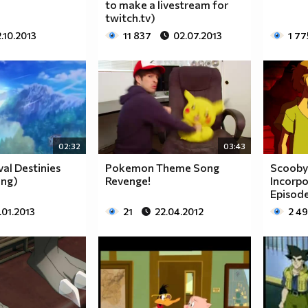
to make a livestream for
twitch.tv)
.10.2013
11 837
02.07.2013
1 77
02:32
03:43
al Destinies
Pokemon Theme Song
Scooby
ong)
Revenge!
Incorpo
Episod
.01.2013
21
22.04.2012
2 4