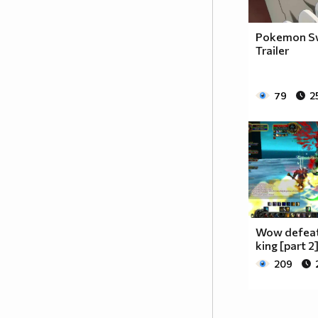
Pokemon Sw
Trailer
79
2
Wow defeati
king [part 2
209