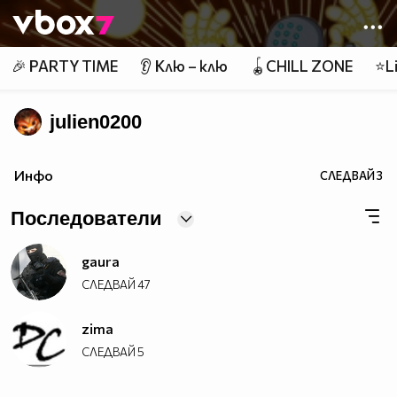
Member of
👾
🎉 PARTY TIME
👂 Клю – клю
🪀CHILL ZONE
⭐Li
julien0200
Инфо
СЛЕДВАЙ
3
Последователи
gaura
СЛЕДВАЙ
47
zima
СЛЕДВАЙ
5