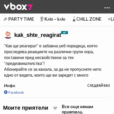
Member of
👾
🎉 PARTY TIME
👂 Клю – клю
🪀CHILL ZONE
⭐Li
kak_shte_reagirat
"Как ще реагират" е забавна уеб поредица, която
проследява реакциите на различни групи хора,
поставени пред несвойствени за тях
"предизвикателства"!
Абонирайте се за канала, за да не пропуснете нито
едно от видета, които ще ви заредят с много
смях и настроение! :)
Инфо
СЛЕДВАЙ
660
Facebook
Producer:
http://7talents.bg/
Все още нямам
Моите приятели
приятели.