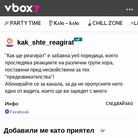
Member of
👾
🎉 PARTY TIME
👂 Клю – клю
🪀CHILL ZONE
⭐Li
kak_shte_reagirat
"Как ще реагират" е забавна уеб поредица, която
проследява реакциите на различни групи хора,
поставени пред несвойствени за тях
"предизвикателства"!
Абонирайте се за канала, за да не пропуснете нито
едно от видета, които ще ви заредят с много
смях и настроение! :)
Инфо
СЛЕДВАЙ
660
Facebook
Producer:
http://7talents.bg/
Добавили ме като приятел