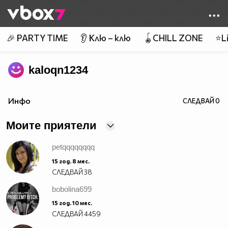
Member of
👾
🎉 PARTY TIME
👂 Клю – клю
🪀CHILL ZONE
⭐Li
kaloqn1234
Инфо
СЛЕДВАЙ
0
Моите приятели
petqqqqqqqq
15 год. 8 мес.
СЛЕДВАЙ
38
bobolina699
15 год. 10 мес.
СЛЕДВАЙ
4459