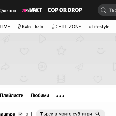
Quizbox
 TIME
👂 Клю – клю
🪀CHILL ZONE
⭐Lifestyle
Плейлисти
Любими
бтитри
0
|