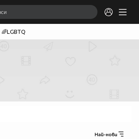
🌈LGBTQ
Най-нови