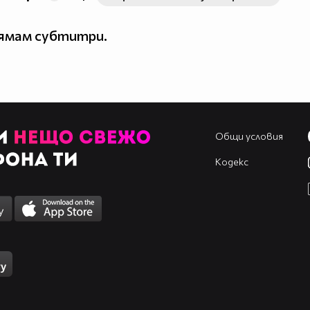
нямам субтитри.
Общи условия
Кодекс