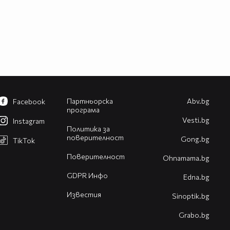
Партньорска
Abv.bg
Facebook
програма
Vesti.bg
Instagram
Политика за
поверителност
Gong.bg
TikTok
Поверителност
Оhnamama.bg
GDPR Инфо
Edna.bg
Известия
Sinoptik.bg
Grabo.bg