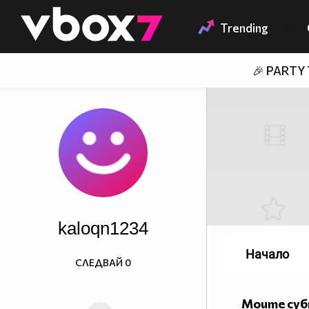
Member of
👾
Trending
🎉 PARTY
kaloqn1234
Начало
СЛЕДВАЙ
0
Моите су