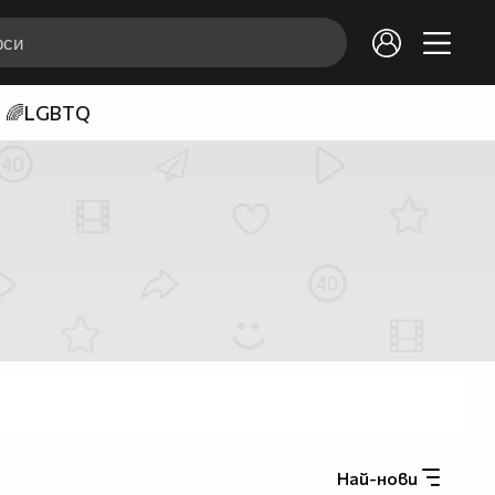
🌈LGBTQ
Най-нови