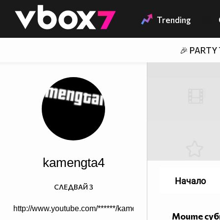
Member of
👾
Trending
🎉 PARTY
kamengta4
Начало
СЛЕДВАЙ
3
http://www.youtube.com/******/kamengtaivNEW
Моите су