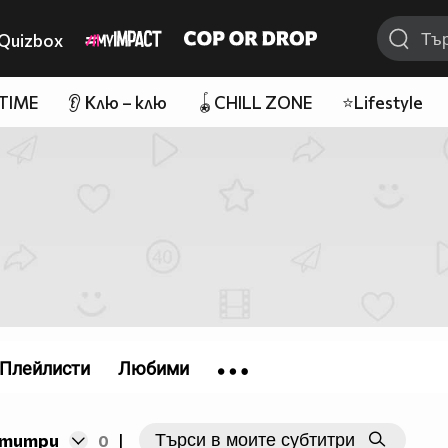
Quizbox
 TIME
👂 Клю – клю
🪀CHILL ZONE
⭐Lifestyle
Плейлисти
Любими
бтитри
0
|