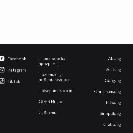
Партньорска
Abv.bg
Facebook
програма
Vesti.bg
Instagram
Политика за
поверителност
Gong.bg
TikTok
Поверителност
Оhnamama.bg
GDPR Инфо
Edna.bg
Известия
Sinoptik.bg
Grabo.bg