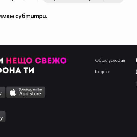
нямам субтитри.
Общи условия
Кодекс