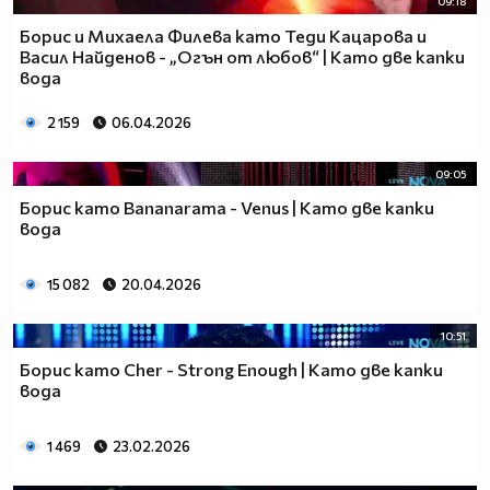
09:18
Борис и Михаела Филева като Теди Кацарова и
Васил Найденов - „Огън от любов“ | Като две капки
вода
2 159
06.04.2026
09:05
Борис като Bananarama - Venus | Като две капки
вода
15 082
20.04.2026
10:51
Борис като Cher - Strong Enough | Като две капки
вода
1 469
23.02.2026