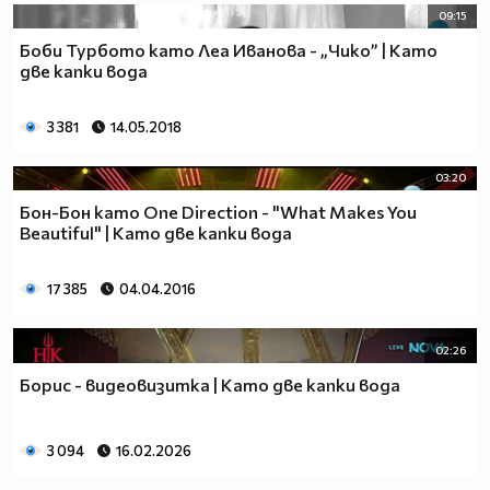
09:15
Боби Турбото като Леа Иванова - „Чико” | Като
две капки вода
3 381
14.05.2018
03:20
Бон-Бон като One Direction - "What Makes You
Beautiful" | Като две капки вода
17 385
04.04.2016
02:26
Борис - видеовизитка | Като две капки вода
3 094
16.02.2026