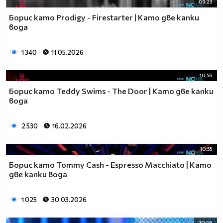
09:23
Борис като Prodigy - Firestarter | Като две капки
вода
1 340
11.05.2026
10:56
Борис като Teddy Swims - The Door | Като две капки
вода
2 530
16.02.2026
10:55
Борис като Tommy Cash - Espresso Macchiato | Като
две капки вода
1 025
30.03.2026
10:26