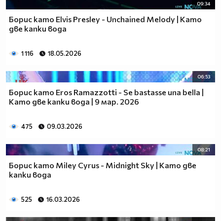
09:34
Борис като Elvis Presley - Unchained Melody | Като
две капки вода
1 116
18.05.2026
06:53
Борис като Eros Ramazzotti - Se bastasse una bella |
Като две капки вода | 9 мар. 2026
475
09.03.2026
08:21
Борис като Miley Cyrus - Midnight Sky | Като две
капки вода
525
16.03.2026