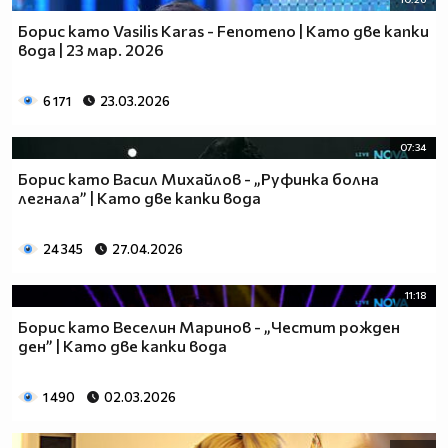
Борис като Vasilis Karas - Fenomeno | Като две капки
вода | 23 мар. 2026
6 171
23.03.2026
07:34
Борис като Васил Михайлов - „Руфинка болна
легнала” | Като две капки вода
24 345
27.04.2026
11:18
Борис като Веселин Маринов - „Честит рожден
ден” | Като две капки вода
1 490
02.03.2026