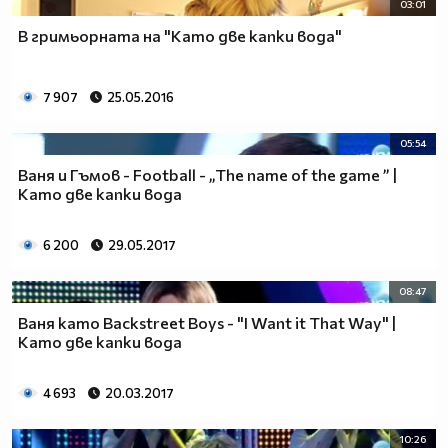
03:01
В гримьорната на "Като две капки вода"
7 907
25.05.2016
05:54
Ваня и Гъмов - Football - „The name of the game ” |
Като две капки вода
6 200
29.05.2017
08:47
Ваня като Backstreet Boys - "I Want it That Way" |
Като две капки вода
4 693
20.03.2017
10:26