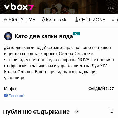
Member of
👾
🎉 PARTY TIME
👂 Клю – клю
🪀CHILL ZONE
⭐Li
Като две капки вода
„Като две капки вода“ се завръща с нов още по-пищен
и цветен сезон тази пролет. Сезона-Слънце е
четиринадесетият по ред в ефира на NOVA и е повлиян
от френския класицизъм и управлението на Луи XIV -
Краля-Слънце. В него ще видим изненадващи
участници,
невиждани досега имитации и силни лични истории.
Инфо
СЛЕДВАЙ
4477
Короната отново ще бъде в ръцете на зрителите, а
Facebook
любимите водещи - Димитър Рачков и Герасим
Георгиев - Геро ще търсят новия крал на имитациите.
Публично съдържание