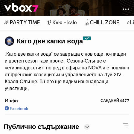
Member of
👾
🎉 PARTY TIME
👂 Клю – клю
🪀CHILL ZONE
⭐Li
Като две капки вода
„Като две капки вода“ се завръща с нов още по-пищен
и цветен сезон тази пролет. Сезона-Слънце е
четиринадесетият по ред в ефира на NOVA и е повлиян
от френския класицизъм и управлението на Луи XIV -
Краля-Слънце. В него ще видим изненадващи
участници,
невиждани досега имитации и силни лични истории.
Инфо
СЛЕДВАЙ
4477
Короната отново ще бъде в ръцете на зрителите, а
Facebook
любимите водещи - Димитър Рачков и Герасим
Георгиев - Геро ще търсят новия крал на имитациите.
Публично съдържание