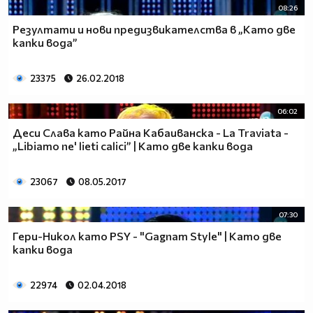
08:26
Резултати и нови предизвикателства в „Като две
капки вода”
23375
26.02.2018
06:02
Деси Слава като Райна Кабаиванска - La Traviata -
„Libiamo ne' lieti calici” | Като две капки вода
23067
08.05.2017
07:30
Гери-Никол като PSY - "Gagnam Style" | Като две
капки вода
22974
02.04.2018