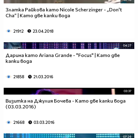
Златка Райкова като Nicole Scherzinger - „Don't
Cha” | Като две капки вода
21912
23.04.2018
04:27
Дарина като Ariana Grande - "Focus" | Като две
капки вода
21858
21.03.2016
03:37
Визитка на Джулия Бочева - Като две капки вода
(03.03.2016)
21668
03.03.2016
07:26