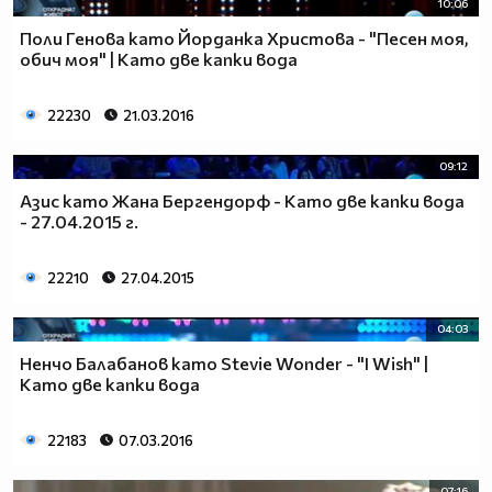
10:06
Поли Генова като Йорданка Христова - "Песен моя,
обич моя" | Като две капки вода
22230
21.03.2016
09:12
Азис като Жана Бергендорф - Като две капки вода
- 27.04.2015 г.
22210
27.04.2015
04:03
Ненчо Балабанов като Stevie Wonder - "I Wish" |
Като две капки вода
22183
07.03.2016
07:16