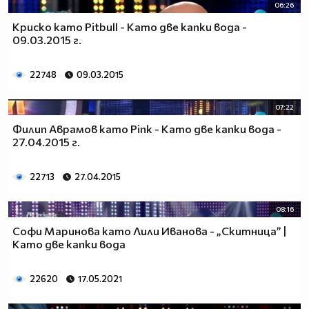
06:26
Криско като Pitbull - Като две капки вода -
09.03.2015 г.
22748
09.03.2015
07:22
Филип Аврамов като Pink - Като две капки вода -
27.04.2015 г.
22713
27.04.2015
08:16
Софи Маринова като Лили Иванова - „Скитница” |
Като две капки вода
22620
17.05.2021