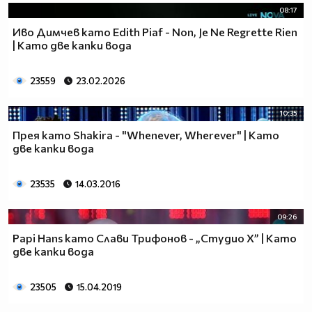
08:17
Иво Димчев като Edith Piaf - Non, Je Ne Regrette Rien
| Като две капки вода
23559
23.02.2026
10:35
Прея като Shakira - "Whenever, Wherever" | Като
две капки вода
23535
14.03.2016
09:26
Papi Hans като Слави Трифонов - „Студио Х” | Като
две капки вода
23505
15.04.2019