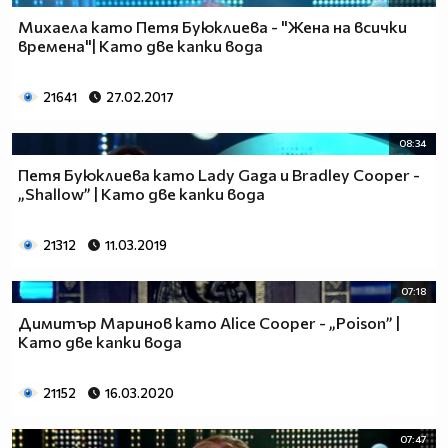
Михаела като Петя Буюклиева - "Жена на всички
времена"| Като две капки вода
21641
27.02.2017
08:34
Петя Буюклиева като Lady Gaga и Bradley Cooper -
„Shallow” | Като две капки вода
21312
11.03.2019
07:18
Димитър Маринов като Alice Cooper - „Poison” |
Като две капки вода
21152
16.03.2020
07:47