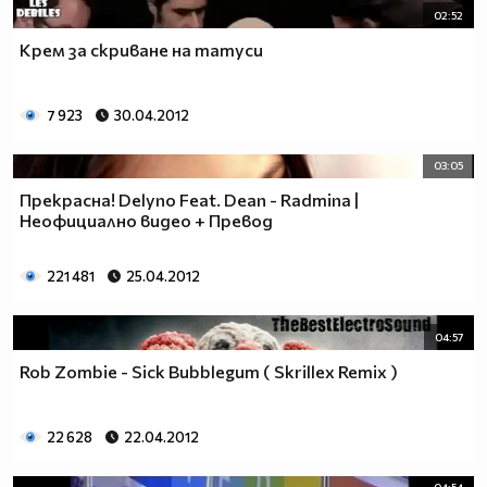
02:52
Крем за скриване на татуси
7 923
30.04.2012
03:05
Прекрасна! Delyno Feat. Dean - Radmina |
Неофициално видео + Превод
221 481
25.04.2012
04:57
Rob Zombie - Sick Bubblegum ( Skrillex Remix )
22 628
22.04.2012