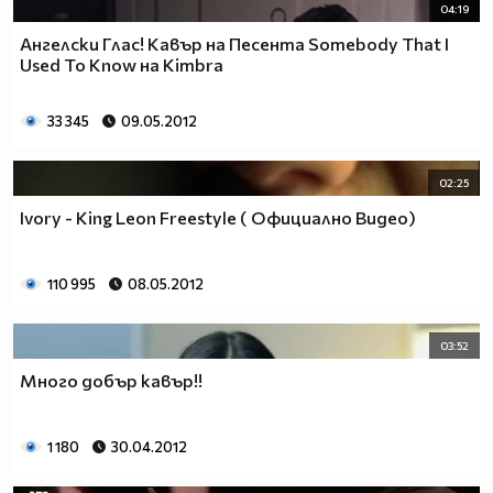
04:19
Ангелски Глас! Кавър на Песента Somebody That I
Used To Know на Kimbra
33 345
09.05.2012
02:25
Ivory - King Leon Freestyle ( Официално Видео)
110 995
08.05.2012
03:52
Много добър кавър!!
1 180
30.04.2012