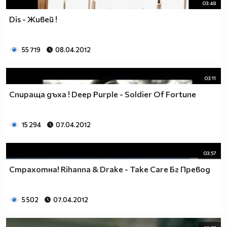
03:48
Dis - Живей !
55 719
08.04.2012
03:11
Спираща дъха ! Deep Purple - Soldier Of Fortune
15 294
07.04.2012
03:57
Страхотна! Rihanna & Drake - Take Care Бг Превод
5 502
07.04.2012