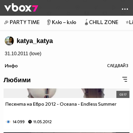
Member of
👾
🎉 PARTY TIME
👂 Клю – клю
🪀CHILL ZONE
⭐Li
katya_katya
31.10.2011 (love)
Инфо
СЛЕДВАЙ
3
Любими
03:17
Песента на Евро 2012 - Oceana - Endless Summer
14 099
11.05.2012