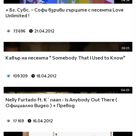
04:54
+ Бг. Субс. ~ Софи взриви гърците с песента Love
Unlimited !
73 696
21.04.2012
03:25
Кавър на песента " Somebody That I Used to Know"
109 309
18.04.2012
04:03
Nelly Furtado ft. K`naan - Is Anybody Out There (
Официалнo Видео ) + Превод
17 169
16.04.2012