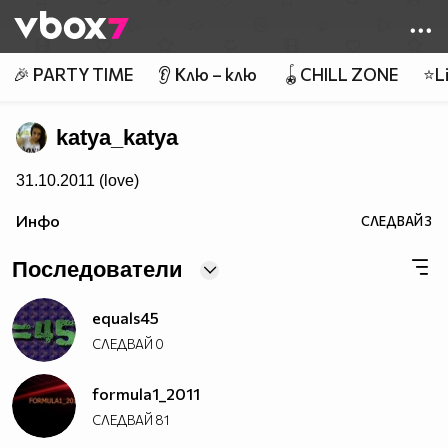
Member of
👾
🎉 PARTY TIME
👂 Клю – клю
🪀CHILL ZONE
⭐Li
katya_katya
31.10.2011 (love)
Инфо
СЛЕДВАЙ
3
Последователи
equals45
СЛЕДВАЙ
0
formula1_2011
СЛЕДВАЙ
81