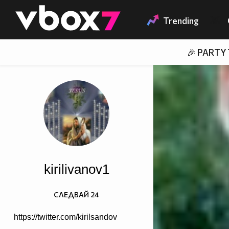
Member of
👾
Trending
🎉 PARTY
kirilivanov1
СЛЕДВАЙ
24
https://twitter.com/kirilsandov