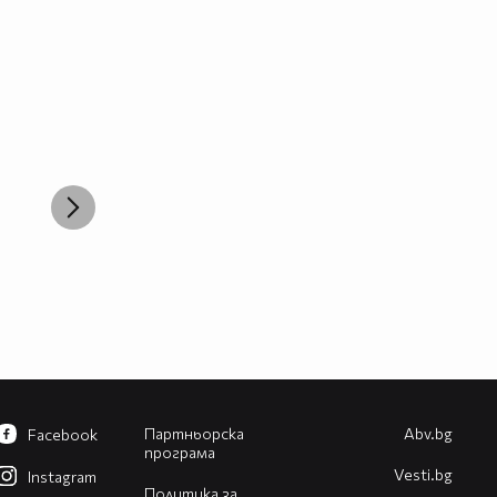
Партньорска
Abv.bg
Facebook
програма
Vesti.bg
Instagram
Политика за