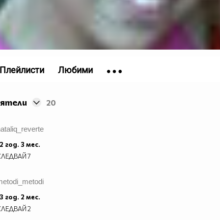
Плейлисти
Любими
иятели
20
ataliq_reverte
2 год. 3 мес.
СЛЕДВАЙ
7
metodi_metodi
3 год. 2 мес.
СЛЕДВАЙ
2