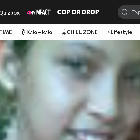
Quizbox
 TIME
👂 Клю – клю
🪀CHILL ZONE
⭐Lifestyle