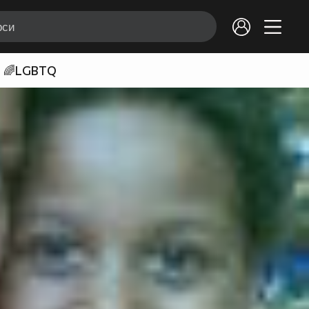
🌈LGBTQ