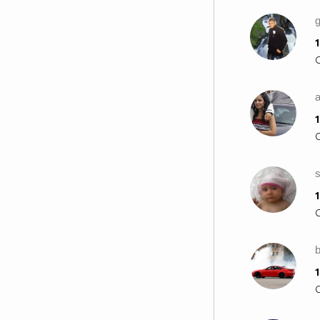
g
1
a
1
1
b
1