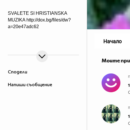
SVALETE SI HRISTIANSKA
MUZIKA http://dox.bg/files/dw?
a=20e47adc62
Начало
Моите пр
Сподели
n
Напиши съобщение
1
1