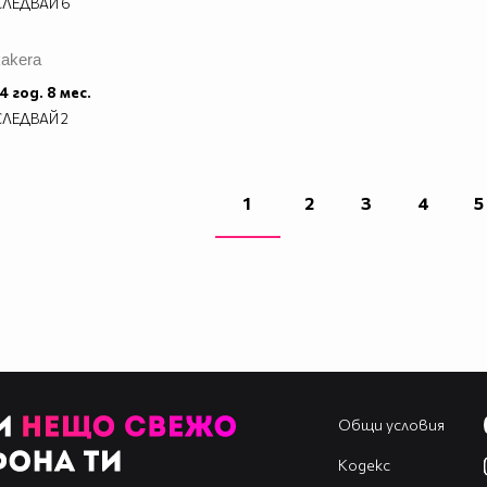
СЛЕДВАЙ
6
kakera
4 год. 8 мес.
СЛЕДВАЙ
2
1
2
3
4
5
Общи условия
Кодекс