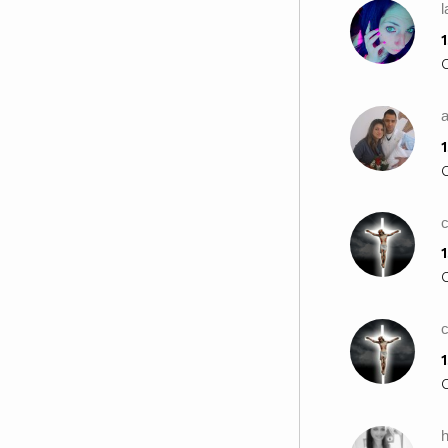
1
a
1
1
1
h