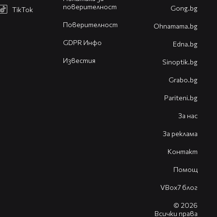
поверителност
Gong.bg
TikTok
Поверителност
Оhnamama.bg
GDPR Инфо
Edna.bg
Известия
Sinoptik.bg
Grabo.bg
Pariteni.bg
За нас
За реклама
Контакт
Помощ
VBox7 блог
© 2026
Всички права