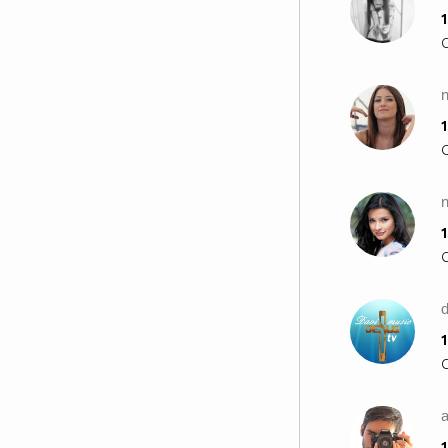
1
n
1
1
1
a
1