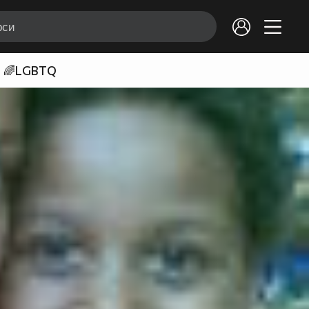
🌈LGBTQ