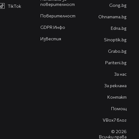
поверителност
Gong.bg
TikTok
Поверителност
Оhnamama.bg
GDPR Инфо
Edna.bg
Известия
Sinoptik.bg
Grabo.bg
Pariteni.bg
За нас
За реклама
Контакт
Помощ
VBox7 блог
© 2026
Всички права