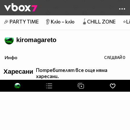
Member of
👾
🎉 PARTY TIME
👂 Клю – клю
🪀CHILL ZONE
⭐Li
kiromagareto
Инфо
СЛЕДВАЙ
0
Потребителят все още няма
Харесани
харесани.