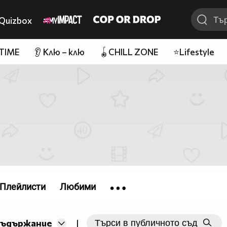
Quizbox
 TIME
👂 Клю – клю
🪀CHILL ZONE
⭐Lifestyle
Плейлисти
Любими
съдържание
|