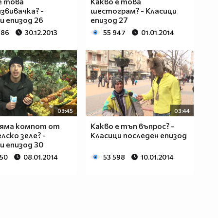
е това
Какво е това
звивачка? -
шестограм? - Класици
и епизод 26
епизод 27
886
30.12.2013
55 947
01.01.2014
03:45
03:44
няма компот от
Какво е тъп въпрос? -
лско зеле? -
Класици последен епизод
и епизод 30
050
08.01.2014
53 598
10.01.2014