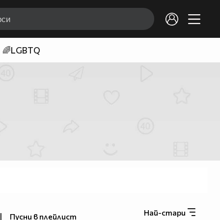
🌈LGBTQ
Най-стари
|
Пусни в плейлист