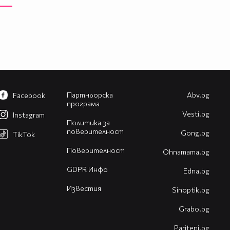
Партньорска
Abv.bg
Facebook
програма
Vesti.bg
Instagram
Политика за
поверителност
Gong.bg
TikTok
Поверителност
Оhnamama.bg
GDPR Инфо
Edna.bg
Известия
Sinoptik.bg
Grabo.bg
Pariteni.bg