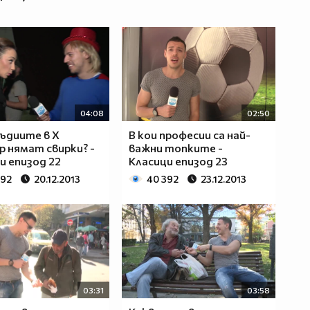
04:08
02:50
ъдиите в Х
В кои професии са най-
 нямат свирки? -
важни топките -
и епизод 22
Класици епизод 23
792
20.12.2013
40 392
23.12.2013
03:31
03:58