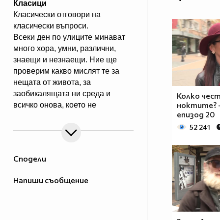
Класици
Класически отговори на
класически въпроси.
Всеки ден по улиците минават
много хора, умни, различни,
знаещи и незнаещи. Ние ще
проверим какво мислят те за
нещата от живота, за
заобикалящата ни среда и
Колко чес
ноктите? -
всичко онова, което не
епизод 20
може да се „каже” по
52 241
телевизията.В предаването ще
видите Даниел Петканов /Лудия
репортер/ в откровен разговор с
Сподели
хората.
Eпизодите на Класици може да
Напиши съобщение
гледате и в