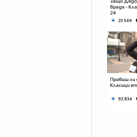
Защо Дядо
брада - Кл
24
23 549
Правиш ли с
Класици еп
92 834