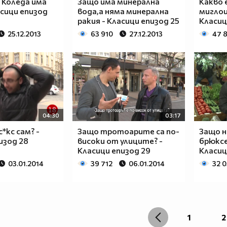
 Коледа има
Защо има минерална
Какво 
асици епизод
вода,а няма минерална
миглои
ракия - Класици епизод 25
Класиц
25.12.2013
63 910
27.12.2013
47 
04:30
03:17
*кс сам? -
Защо тротоарите са по-
Защо 
изод 28
високи от улиците? -
брюксе
Класици епизод 29
Класиц
03.01.2014
39 712
06.01.2014
32 
1
2