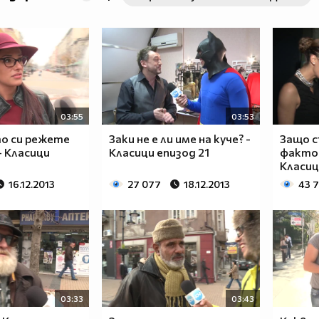
03:55
03:53
то си режете
Заки не е ли име на куче? -
Защо с
 Класици
Класици епизод 21
фактор
Класиц
16.12.2013
27 077
18.12.2013
43 
03:33
03:43