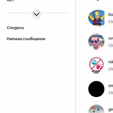
bu
СЛ
Сподели
Напиши съобщение
sv
СЛ
ni
СЛ
em
СЛ
ge