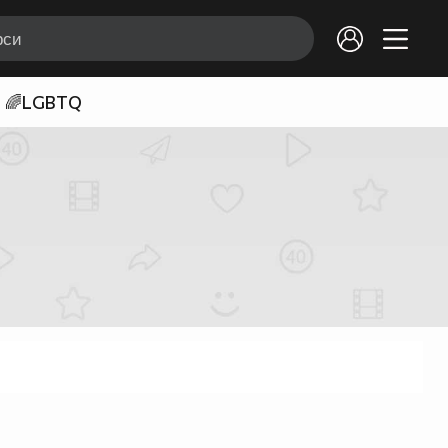
🌈LGBTQ