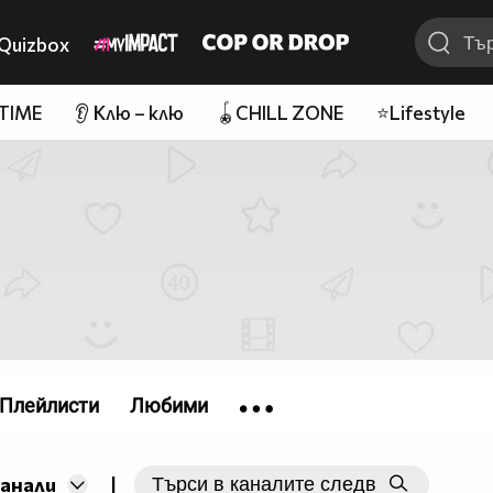
Quizbox
 TIME
👂 Клю – клю
🪀CHILL ZONE
⭐Lifestyle
Плейлисти
Любими
|
канали