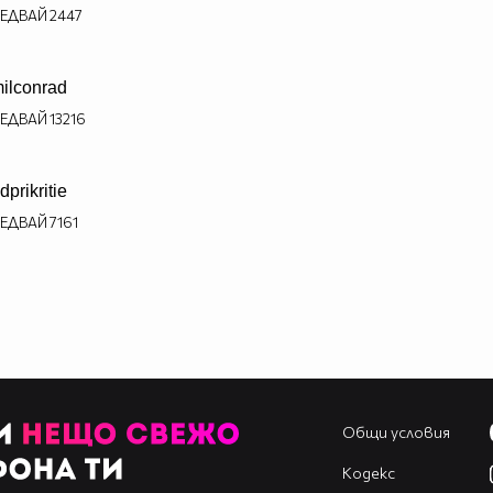
ЕДВАЙ
2447
ilconrad
ЕДВАЙ
13216
dprikritie
ЕДВАЙ
7161
Общи условия
Кодекс