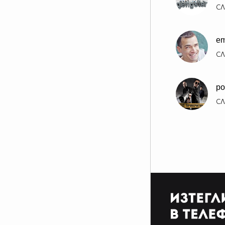
СЛ
em
СЛ
po
СЛ