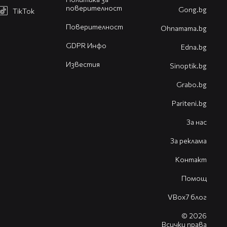
поверителност
Gong.bg
TikTok
Поверителност
Оhnamama.bg
GDPR Инфо
Edna.bg
Известия
Sinoptik.bg
Grabo.bg
Pariteni.bg
За нас
За реклама
Контакт
Помощ
VBox7 блог
© 2026
Всички права