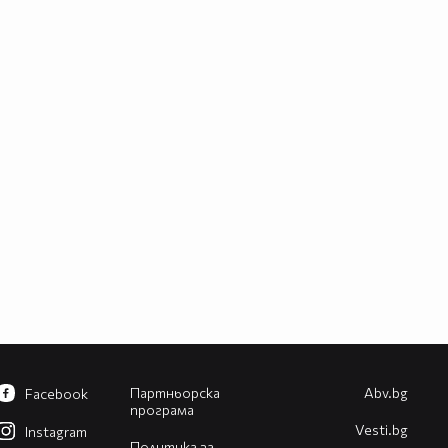
Партньорска
Abv.bg
Facebook
програма
Vesti.bg
Instagram
Политика за