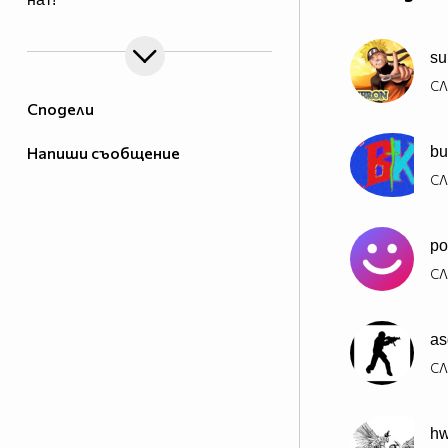
su
СЛ
Сподели
Напиши съобщение
bu
СЛ
po
СЛ
as
СЛ
hw