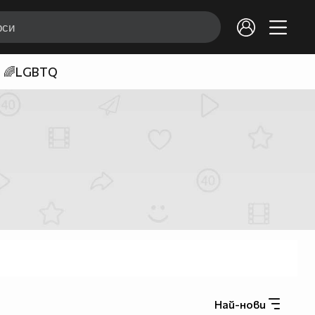
🌈LGBTQ
Най-нови