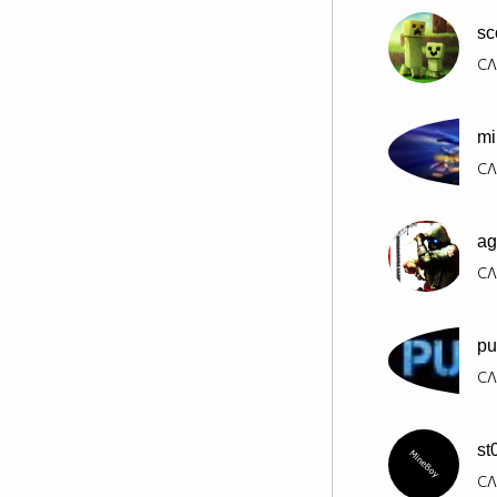
sc
СЛ
mi
СЛ
ag
СЛ
p
СЛ
st
СЛ