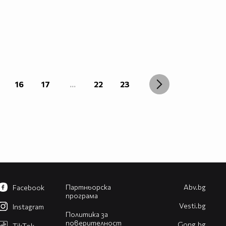
16
17
...
22
23
Партньорска
Abv.bg
Facebook
програма
Vesti.bg
Instagram
Политика за
поверителност
Gong.bg
TikTok