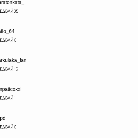
ratonkata_
ЕДВАЙ
35
ailo_64
ЕДВАЙ
6
rkulaka_fan
ЕДВАЙ
16
mpaticoxxl
ЕДВАЙ
1
pd
ЕДВАЙ
0