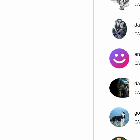
СЛ
da
СЛ
an
СЛ
da
СЛ
go
СЛ