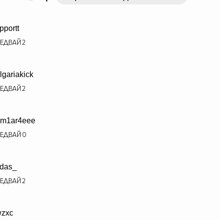
pportt
ЕДВАЙ
2
lgariakick
ЕДВАЙ
2
m1ar4eee
ЕДВАЙ
0
das_
ЕДВАЙ
2
zxc