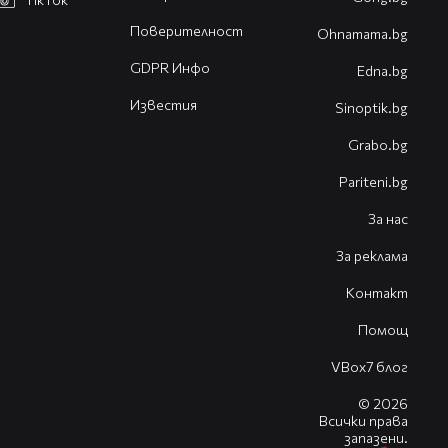
Поверителност
Оhnamama.bg
GDPR Инфо
Edna.bg
Известия
Sinoptik.bg
Grabo.bg
Pariteni.bg
За нас
За реклама
Контакт
Помощ
VBox7 блог
© 2026
Всички права
запазени.