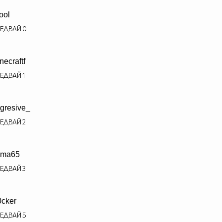
ool
ЕДВАЙ
0
necraftf
ЕДВАЙ
1
gresive_
ЕДВАЙ
2
uma65
ЕДВАЙ
3
0cker
ЕДВАЙ
5