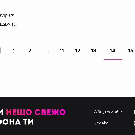
3vip3rs
ЕДВАЙ
3
1
2
...
11
12
13
14
15
Общи условия
Кодекс