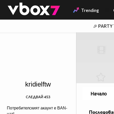
Member of
👾
Trending
🎉 PARTY
kridielftw
Начало
СЛЕДВАЙ
453
Потребителският акаунт е BAN-
Последова
нат!