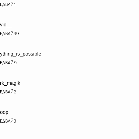
ЕДВАЙ
1
vid__
ЕДВАЙ
39
ything_is_possible
ЕДВАЙ
9
rk_magik
ЕДВАЙ
2
oop
ЕДВАЙ
3