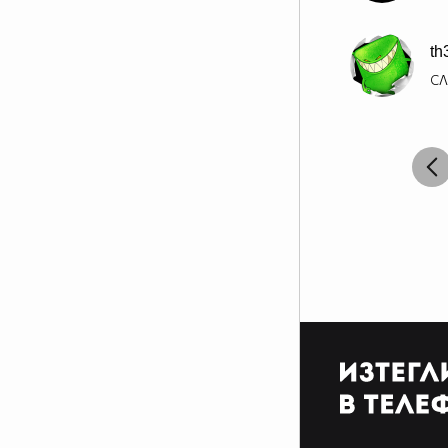
th
СЛ