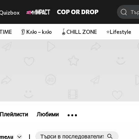
Quizbox
 TIME
👂 Клю – клю
🪀CHILL ZONE
⭐Lifestyle
Плейлисти
Любими
|
тели