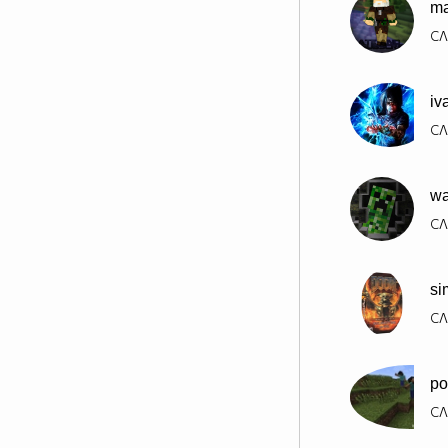
ma
СЛ
iv
СЛ
wa
СЛ
si
СЛ
po
СЛ