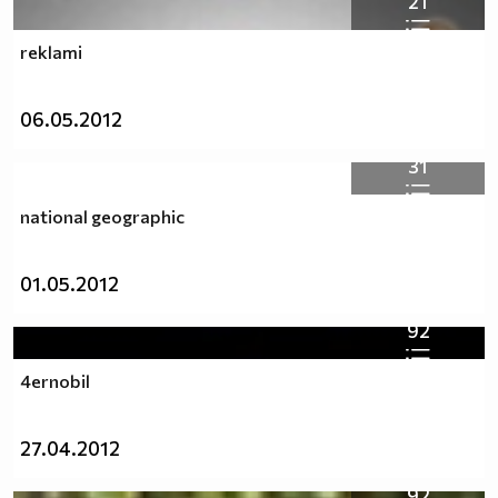
21
reklami
https://www.vbox7.com/play:b7d9b0c3b0
06.05.2012
31
national geographic
01.05.2012
92
4ernobil
27.04.2012
92