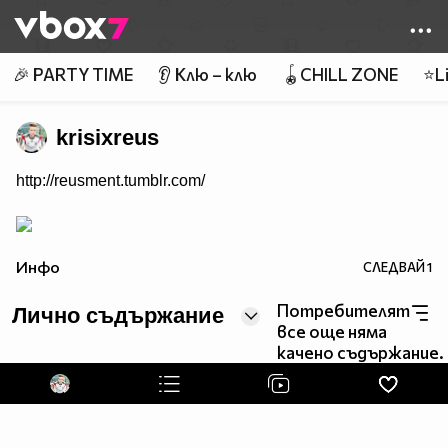
Member of
👾
🎉 PARTY TIME
👂 Клю – клю
🪀CHILL ZONE
⭐Li
krisixreus
http://reusment.tumblr.com/
Инфо
СЛЕДВАЙ
1
Потребителят
Лично съдържание
все още няма
качено съдържание.