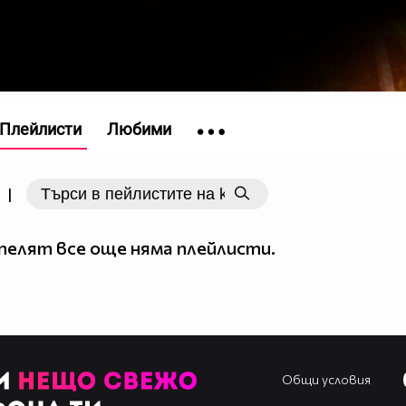
Плейлисти
Любими
|
елят все още няма плейлисти.
Общи условия