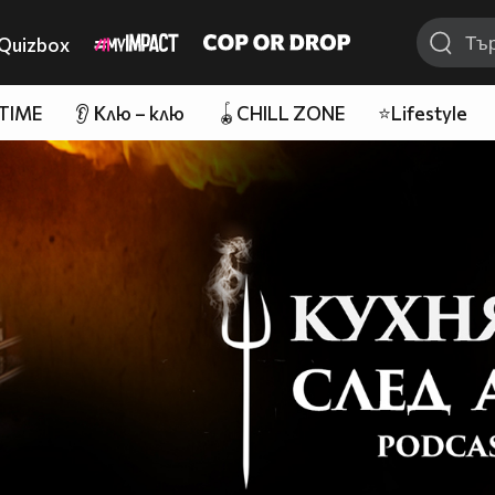
Quizbox
 TIME
👂 Клю – клю
🪀CHILL ZONE
⭐Lifestyle