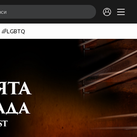
🌈LGBTQ