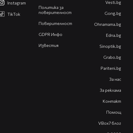
Vesti.bg
Instagram
Политика за
поверителност
Gong.bg
TikTok
Поверителност
Оhnamama.bg
GDPR Инфо
Edna.bg
Известия
Sinoptik.bg
Grabo.bg
Pariteni.bg
За нас
За реклама
Контакт
Помощ
VBox7 блог