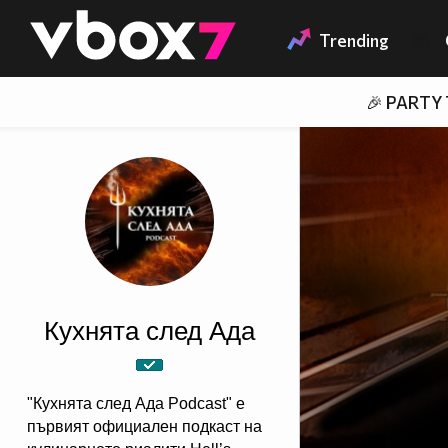
Member of
👾
Trending
🎉 PARTY
Кухнята след Ада
"Кухнята след Ада Podcast" e
първият официален подкаст на