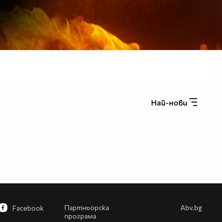
Най-нови
Партньорска
Abv.bg
Facebook
програма