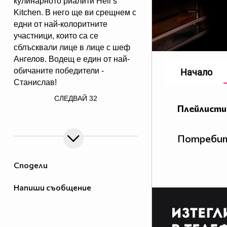
кулинарното риалити Hell’s
Kitchen. В него ще ви срещнем с
едни от най-колоритните
участници, които са се
сблъсквали лице в лице с шеф
Ангелов. Водещ е един от най-
обичаните победители -
Начало
Станислав!
/> Гледайте "Кухнята след Ада
СЛЕДВАЙ
32
Podcast" в NovaPlay, Vbox7 и
Плейлисти
YouTube!
Потребит
Сподели
Напиши съобщение