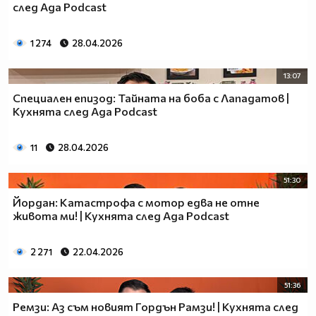
след Ада Podcast
1 274
28.04.2026
13:07
Специален епизод: Тайната на боба с Лападатов |
Кухнята след Ада Podcast
11
28.04.2026
51:30
Йордан: Катастрофа с мотор едва не отне
живота ми! | Кухнята след Ада Podcast
2 271
22.04.2026
51:36
Ремзи: Аз съм новият Гордън Рамзи! | Кухнята след