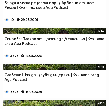
Бърза и лесна рецепта с ориз Арборио от шеф
Ремзи | Кухнята след Ада Podcast
10
29.05.2026
37:44
Спирова: Плаках от щастие за Денисиньо | Кухнята
след Ада Podcast
3 675
19.05.2026
53:33
Славена: Щях да изгубя дъщеря си | Кухнята след
Ада Podcast
8 328
16.05.2026
48:17