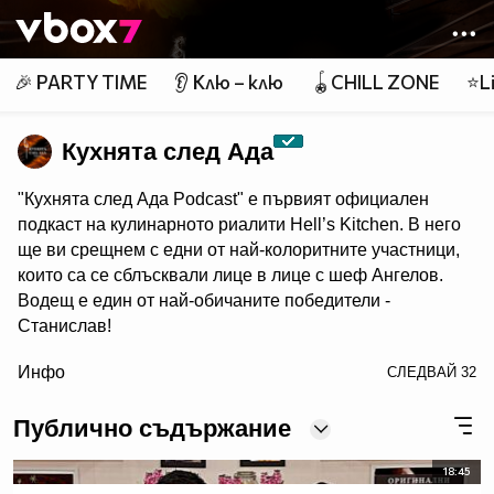
Member of
👾
🎉 PARTY TIME
👂 Клю – клю
🪀CHILL ZONE
⭐Li
Кухнята след Ада
"Кухнята след Ада Podcast" e първият официален
подкаст на кулинарното риалити Hell’s Kitchen. В него
ще ви срещнем с едни от най-колоритните участници,
които са се сблъсквали лице в лице с шеф Ангелов.
Водещ е един от най-обичаните победители -
Станислав!
/> Гледайте "Кухнята след Ада Podcast" в NovaPlay,
Инфо
СЛЕДВАЙ
32
Vbox7 и YouTube!
Публично съдържание
18:45