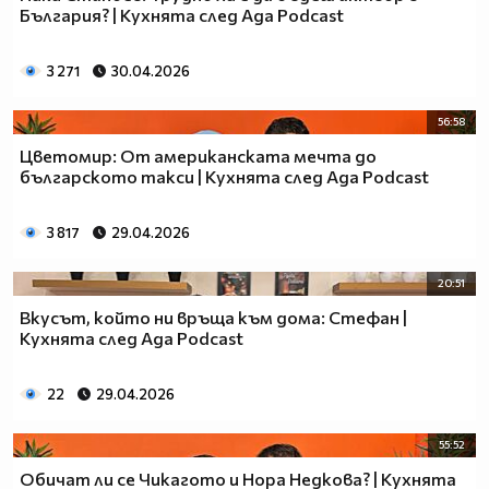
България? | Кухнята след Ада Podcast
3 271
30.04.2026
56:58
Цветомир: От американската мечта до
българското такси | Кухнята след Ада Podcast
3 817
29.04.2026
20:51
Вкусът, който ни връща към дома: Стефан |
Кухнята след Ада Podcast
22
29.04.2026
55:52
Обичат ли се Чикагото и Нора Недкова? | Кухнята