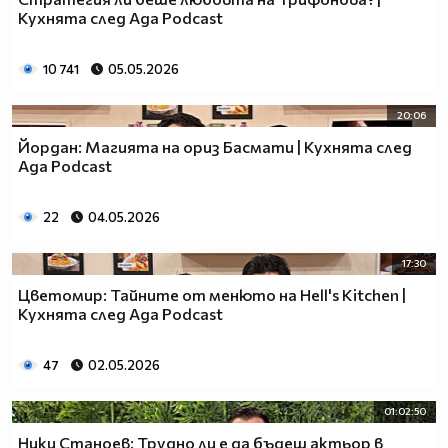
Кухнята след Ада Podcast
10 741
05.05.2026
20:06
Йордан: Магията на ориз Басмати | Кухнята след
Ада Podcast
22
04.05.2026
17:30
Цветомир: Тайните от менюто на Hell's Kitchen |
Кухнята след Ада Podcast
47
02.05.2026
01:02:50
Ники Станоев: Трудно ли е да бъдеш актьор в