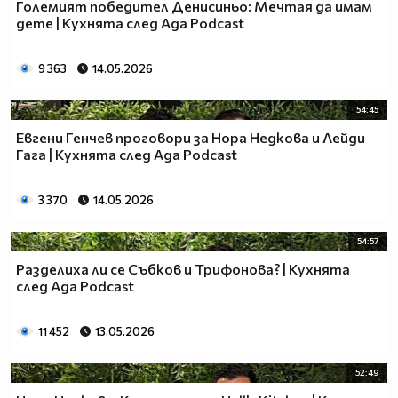
Големият победител Денисиньо: Мечтая да имам
дете | Кухнята след Ада Podcast
9 363
14.05.2026
54:45
Евгени Генчев проговори за Нора Недкова и Лейди
Гага | Кухнята след Ада Podcast
3 370
14.05.2026
54:57
Разделиха ли се Събков и Трифонова? | Кухнята
след Ада Podcast
11 452
13.05.2026
52:49