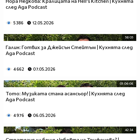
Нора Недкова: Кралицата на Hell's Kitchen | Кухнята
след Ада Podcast
5 386
12.05.2026
58:05
Галин: Готвих за Джейсън Стейтъм | Кухнята след
Ада Podcast
4 662
07.05.2026
01:06:06
Тото: Музиката стана асансьор! | Кухнята след
Ада Podcast
4 976
06.05.2026
42:34
Стратегия ли беше любовта на Трифонова? |