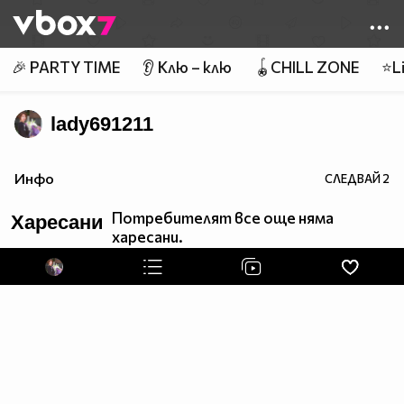
Member of
👾
🎉 PARTY TIME
👂 Клю – клю
🪀CHILL ZONE
⭐Li
lady691211
Инфо
СЛЕДВАЙ
2
Потребителят все още няма
Харесани
харесани.