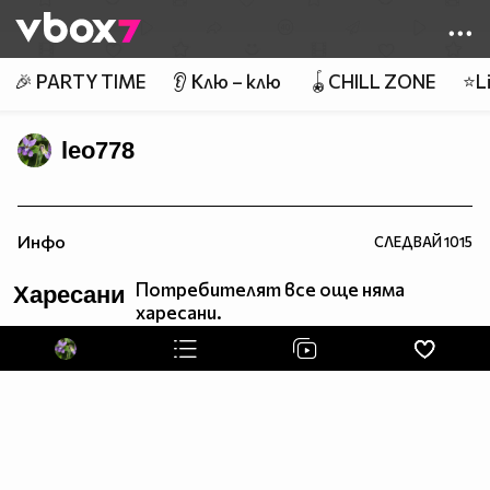
Member of
👾
🎉 PARTY TIME
👂 Клю – клю
🪀CHILL ZONE
⭐Li
leo778
________________________________________________
Инфо
СЛЕДВАЙ
1015
Потребителят все още няма
Харесани
харесани.