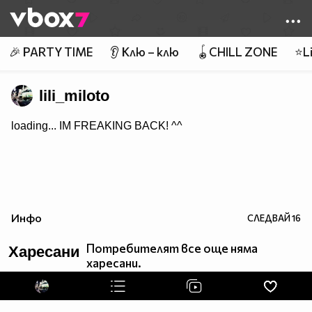
Member of
👾
🎉 PARTY TIME
👂 Клю – клю
🪀CHILL ZONE
⭐Li
lili_miloto
loading... IM FREAKING BACK! ^^
Инфо
СЛЕДВАЙ
16
Потребителят все още няма
Харесани
харесани.