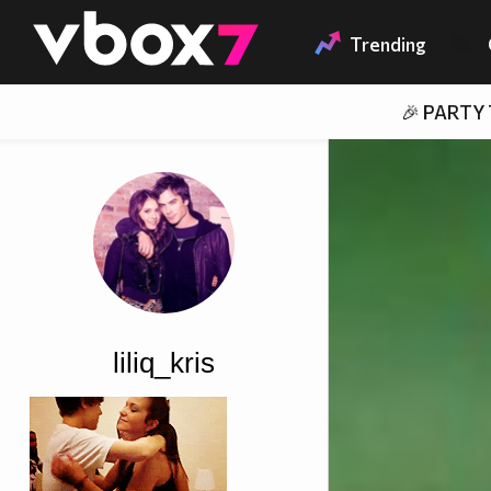
Member of
👾
Trending
🎉 PARTY
liliq_kris