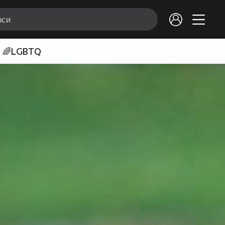
🌈LGBTQ