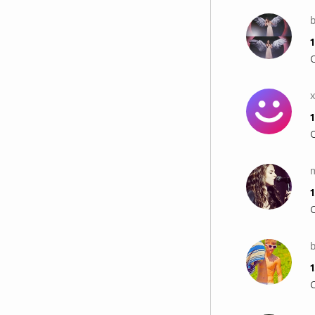
1
1
1
b
1