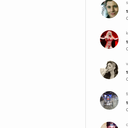
1
1
v
1
f
1