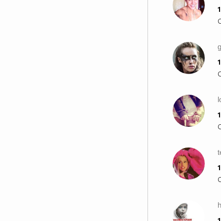
1
g
1
l
1
1
h
1