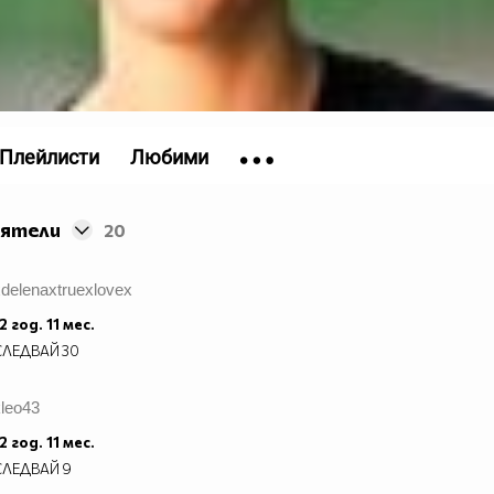
Плейлисти
Любими
иятели
20
xdelenaxtruexlovex
2 год. 11 мес.
СЛЕДВАЙ
30
kleo43
2 год. 11 мес.
СЛЕДВАЙ
9