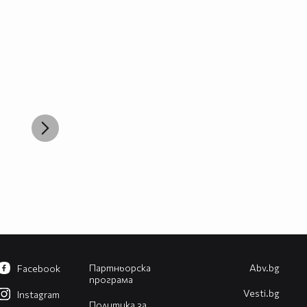
Партньорска
Abv.bg
Facebook
програма
Vesti.bg
Instagram
Политика за