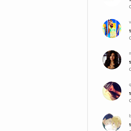
1
m
1
q
1
1