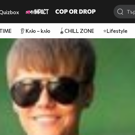
Quizbox
 TIME
👂 Клю – клю
🪀CHILL ZONE
⭐Lifestyle