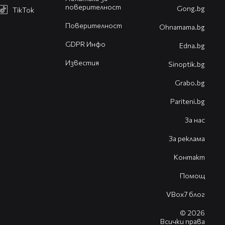
поверителност
Gong.bg
TikTok
Поверителност
Оhnamama.bg
GDPR Инфо
Edna.bg
Известия
Sinoptik.bg
Grabo.bg
Pariteni.bg
За нас
За реклама
Контакт
Помощ
VBox7 блог
© 2026
Всички права