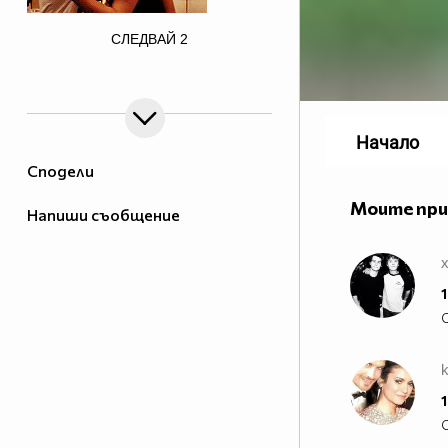
href="http://photobucket.com/images/justin
СЛЕДВАЙ
2
bieber" target="_blank">
Начало
Сподели
Моите пр
Напиши съобщение
1
1