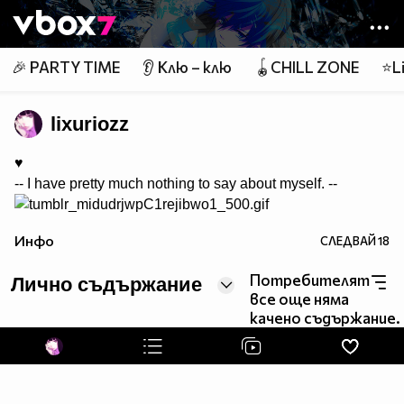
Member of
👾
🎉 PARTY TIME
👂 Клю – клю
🪀CHILL ZONE
⭐Li
lixuriozz
♥
-- I have pretty much nothing to say about myself. --
Инфо
СЛЕДВАЙ
18
Потребителят
Лично съдържание
все още няма
качено съдържание.